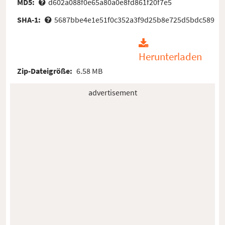
MD5:
d602a088f0e65a80a0e8fd861f20f7e5
SHA-1:
5687bbe4e1e51f0c352a3f9d25b8e725d5bdc589
Herunterladen
Zip-Dateigröße:
6.58 MB
advertisement