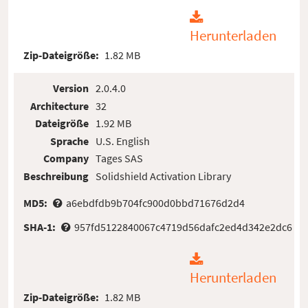
Herunterladen
Zip-Dateigröße:
1.82 MB
Version
2.0.4.0
Architecture
32
Dateigröße
1.92 MB
Sprache
U.S. English
Company
Tages SAS
Beschreibung
Solidshield Activation Library
MD5:
a6ebdfdb9b704fc900d0bbd71676d2d4
SHA-1:
957fd5122840067c4719d56dafc2ed4d342e2dc6
Herunterladen
Zip-Dateigröße:
1.82 MB