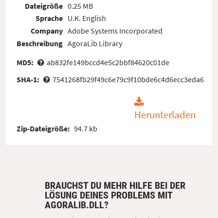
Dateigröße
0.25 MB
Sprache
U.K. English
Company
Adobe Systems Incorporated
Beschreibung
AgoraLib Library
MD5:
ab832fe149bccd4e5c2bbf84620c01de
SHA-1:
7541268fb29f49c6e79c9f10bde6c4d6ecc3eda6
Herunterladen
Zip-Dateigröße:
94.7 kb
BRAUCHST DU MEHR HILFE BEI DER
LÖSUNG DEINES PROBLEMS MIT
AGORALIB.DLL?