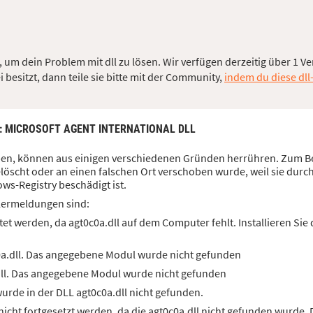
 um dein Problem mit dll zu lösen. Wir verfügen derzeitig über 1 Ve
besitzt, dann teile sie bitte mit der Community,
indem du diese dll
: MICROSOFT AGENT INTERNATIONAL DLL
haben, können aus einigen verschiedenen Gründen herrühren. Zum Be
löscht oder an einen falschen Ort verschoben wurde, weil sie durc
ws-Registry beschädigt ist.
lermeldungen sind:
et werden, da agt0c0a.dll auf dem Computer fehlt. Installieren Si
0a.dll. Das angegebene Modul wurde nicht gefunden
dll. Das angegebene Modul wurde nicht gefunden
rde in der DLL agt0c0a.dll nicht gefunden.
cht fortgesetzt werden, da die agt0c0a.dll nicht gefunden wurde. 