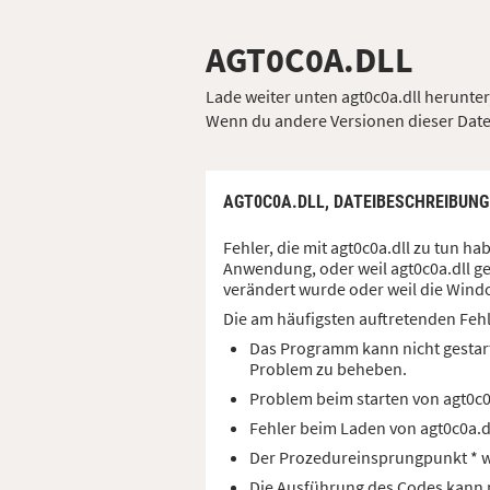
AGT0C0A.DLL
Lade weiter unten agt0c0a.dll herunter,
Wenn du andere Versionen dieser Datei 
AGT0C0A.DLL,
DATEIBESCHREIBUNG
Fehler, die mit agt0c0a.dll zu tun 
Anwendung, oder weil agt0c0a.dll ge
verändert wurde oder weil die Windo
Die am häufigsten auftretenden Feh
Das Programm kann nicht gestart
Problem zu beheben.
Problem beim starten von agt0c
Fehler beim Laden von agt0c0a.
Der Prozedureinsprungpunkt * wu
Die Ausführung des Codes kann ni