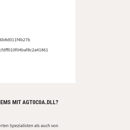
c6b8d011f4b27b
fdff010f04baf8c2a41861
LEMS MIT AGT0C0A.DLL?
erten Spezialisten als auch von