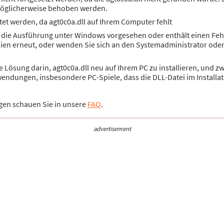
öglicherweise behoben werden.
et werden, da agt0c0a.dll auf Ihrem Computer fehlt
ür die Ausführung unter Windows vorgesehen oder enthält einen Feh
dien erneut, oder wenden Sie sich an den Systemadministrator ode
ie Lösung darin, agt0c0a.dll neu auf Ihrem PC zu installieren, und
wendungen, insbesondere PC-Spiele, dass die DLL-Datei im Installat
gen schauen Sie in unsere
FAQ
.
advertisement