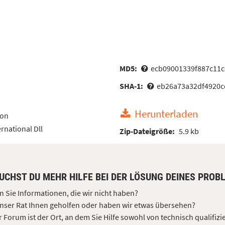
MD5:
ecb09001339f887c11
SHA-1:
eb26a73a32df4920cc
Herunterladen
ion
rnational Dll
Zip-Dateigröße:
5.9 kb
UCHST DU MEHR HILFE BEI DER LÖSUNG DEINES PROB
 Sie Informationen, die wir nicht haben?
nser Rat Ihnen geholfen oder haben wir etwas übersehen?
 Forum ist der Ort, an dem Sie Hilfe sowohl von technisch qualifizi