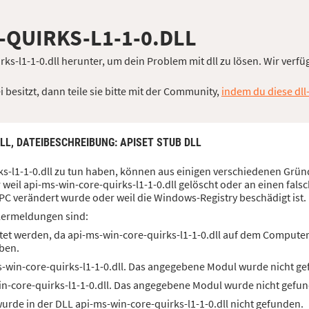
-QUIRKS-L1-1-0.DLL
ks-l1-1-0.dll herunter, um dein Problem mit dll zu lösen. Wir verfüg
besitzt, dann teile sie bitte mit der Community,
indem du diese dll
DLL,
DATEIBESCHREIBUNG
: APISET STUB DLL
rks-l1-1-0.dll zu tun haben, können aus einigen verschiedenen Grü
weil api-ms-win-core-quirks-l1-1-0.dll gelöscht oder an einen fals
PC verändert wurde oder weil die Windows-Registry beschädigt ist.
lermeldungen sind:
et werden, da api-ms-win-core-quirks-l1-1-0.dll auf dem Computer 
ben.
-win-core-quirks-l1-1-0.dll. Das angegebene Modul wurde nicht g
n-core-quirks-l1-1-0.dll. Das angegebene Modul wurde nicht gefu
rde in der DLL api-ms-win-core-quirks-l1-1-0.dll nicht gefunden.