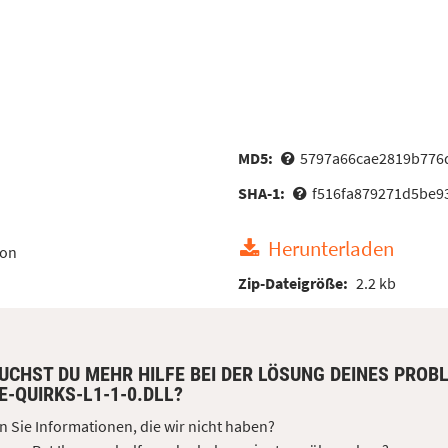
MD5:
5797a66cae2819b776
SHA-1:
f516fa879271d5be9
Herunterladen
ion
Zip-Dateigröße:
2.2 kb
UCHST DU MEHR HILFE BEI DER LÖSUNG DEINES PROB
E-QUIRKS-L1-1-0.DLL?
 Sie Informationen, die wir nicht haben?