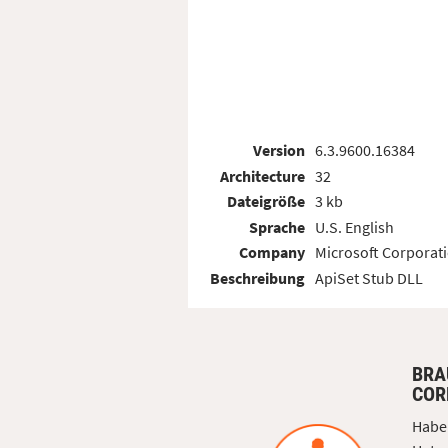
Version
6.3.9600.16384
Architecture
32
Dateigröße
3 kb
Sprache
U.S. English
Company
Microsoft Corporat
Beschreibung
ApiSet Stub DLL
BRA
COR
Haben