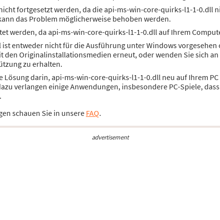
cht fortgesetzt werden, da die api-ms-win-core-quirks-l1-1-0.dll 
 kann das Problem möglicherweise behoben werden.
et werden, da api-ms-win-core-quirks-l1-1-0.dll auf Ihrem Compute
l ist entweder nicht für die Ausführung unter Windows vorgesehen o
it den Originalinstallationsmedien erneut, oder wenden Sie sich a
ützung zu erhalten.
ie Lösung darin, api-ms-win-core-quirks-l1-1-0.dll neu auf Ihrem PC 
azu verlangen einige Anwendungen, insbesondere PC-Spiele, dass d
.
gen schauen Sie in unsere
FAQ
.
advertisement