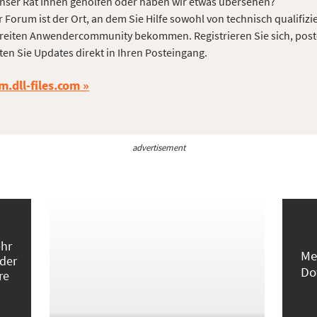
nser Rat Ihnen geholfen oder haben wir etwas übersehen?
 Forum ist der Ort, an dem Sie Hilfe sowohl von technisch qualifizi
reiten Anwendercommunity bekommen. Registrieren Sie sich, post
ten Sie Updates direkt in Ihren Posteingang.
m.dll-files.com
advertisement
ehr
Me
 der
Do
re