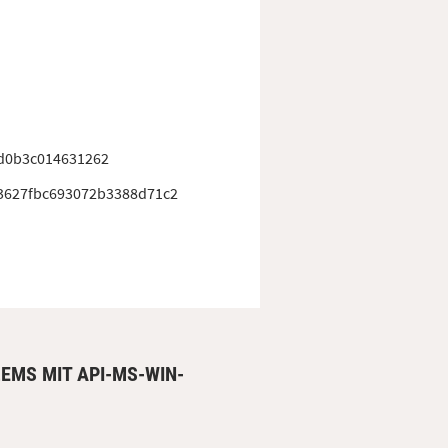
d0b3c014631262
3627fbc693072b3388d71c2
LEMS MIT API-MS-WIN-