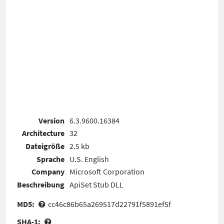
Version
6.3.9600.16384
Architecture
32
Dateigröße
2.5 kb
Sprache
U.S. English
Company
Microsoft Corporation
Beschreibung
ApiSet Stub DLL
MD5:
cc46c86b65a269517d22791f5891ef5f
SHA-1: