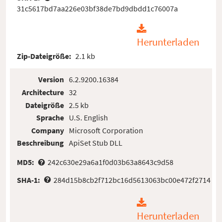
31c5617bd7aa226e03bf38de7bd9dbdd1c76007a
Herunterladen
Zip-Dateigröße:
2.1 kb
Version
6.2.9200.16384
Architecture
32
Dateigröße
2.5 kb
Sprache
U.S. English
Company
Microsoft Corporation
Beschreibung
ApiSet Stub DLL
MD5:
242c630e29a6a1f0d03b63a8643c9d58
SHA-1:
284d15b8cb2f712bc16d5613063bc00e472f2714
Herunterladen