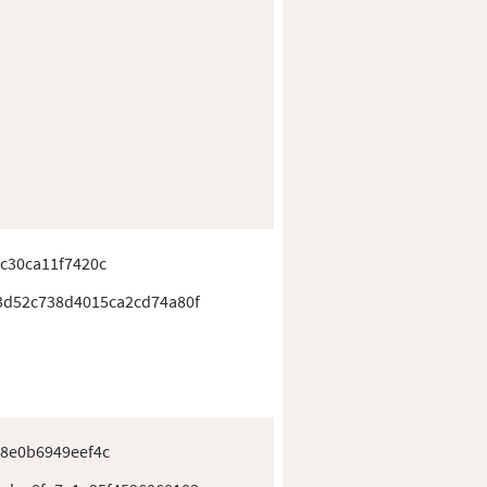
c30ca11f7420c
d52c738d4015ca2cd74a80f
8e0b6949eef4c