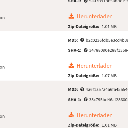
SHA-1:
5a07b91b65abdc19b
Herunterladen
ion
Zip-Dateigröße:
1.01 MB
MD5:
b2c0236fdb5e3cd4b3
SHA-1:
34788090e288f1358
Herunterladen
ion
Zip-Dateigröße:
1.07 MB
MD5:
4a6f1a57a4a6fa45a54
SHA-1:
33c795bd46af28600
Herunterladen
ion
Zip-Dateigröße:
1.01 MB