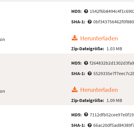
MD5:
1542f6b8494c4f1c69
SHA-1:
0bf343756462f0f88
Herunterladen
ion
Zip-Dateigröße:
1.03 MB
MD5:
f264832b2d1302d3fa9
SHA-1:
5529335e7f7eec7c2
Herunterladen
ion
Zip-Dateigröße:
1.09 MB
MD5:
7112dfb52cee97e0f1
SHA-1:
66ac20df5ad84389f