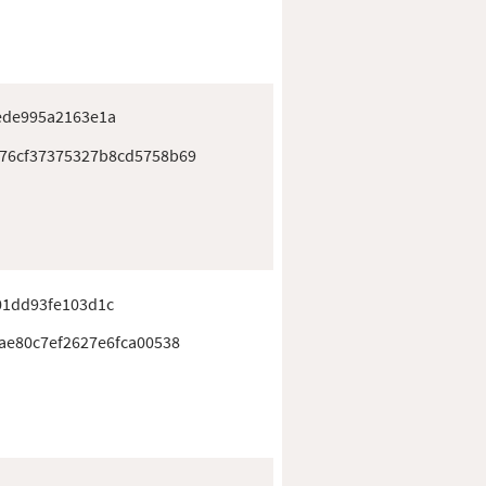
ede995a2163e1a
76cf37375327b8cd5758b69
01dd93fe103d1c
ae80c7ef2627e6fca00538