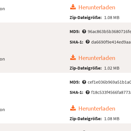
Herunterladen
ion
Zip-Dateigröße:
1.08 MB
MD5:
96ac863b5b3680716f
SHA-1:
da6690f9e414ed9aa
Herunterladen
ion
Zip-Dateigröße:
1.02 MB
MD5:
cef1e036b969a51b1a
SHA-1:
f18c533f4566fa8773
Herunterladen
ion
Zip-Dateigröße:
1.08 MB