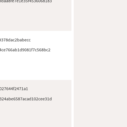
daa8fe7e1e35f4536068183
9378dac2babecc
4ce766ab1d9081f7c568bc2
027644f2471a1
324abe6587acad102cee31d