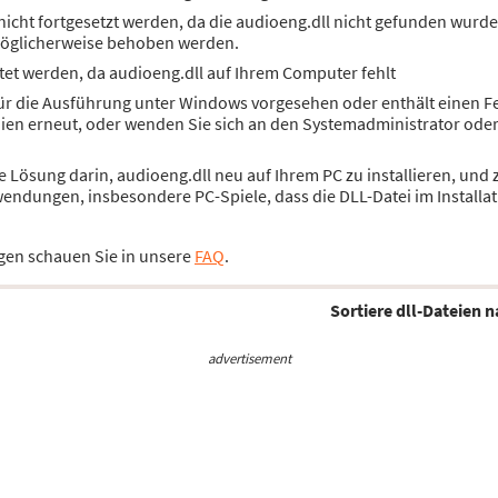
icht fortgesetzt werden, da die audioeng.dll nicht gefunden wurde.
öglicherweise behoben werden.
et werden, da audioeng.dll auf Ihrem Computer fehlt
für die Ausführung unter Windows vorgesehen oder enthält einen Fe
dien erneut, oder wenden Sie sich an den Systemadministrator ode
die Lösung darin, audioeng.dll neu auf Ihrem PC zu installieren, u
wendungen, insbesondere PC-Spiele, dass die DLL-Datei im Installat
gen schauen Sie in unsere
FAQ
.
Sortiere dll-Dateien n
advertisement