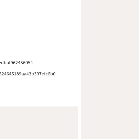
edbaf962456054
824645189aa43b397efc6b0