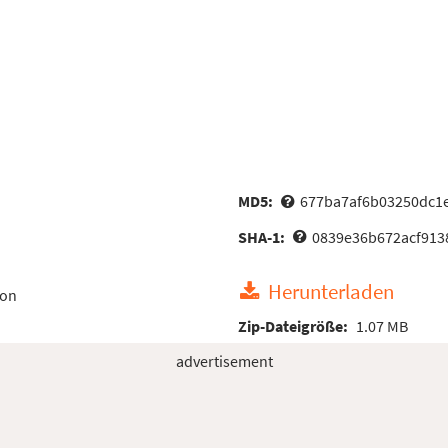
MD5:
677ba7af6b03250dc1
SHA-1:
0839e36b672acf913
Herunterladen
ion
Zip-Dateigröße:
1.07 MB
advertisement