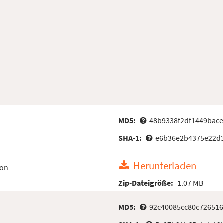
MD5:
48b9338f2df1449bace
SHA-1:
e6b36e2b4375e22d3
Herunterladen
ion
Zip-Dateigröße:
1.07 MB
MD5:
92c40085cc80c726516