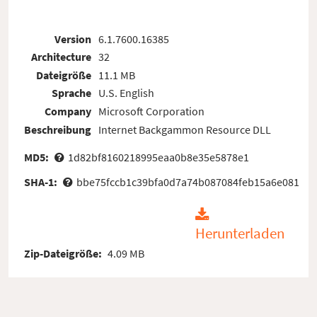
Version
6.1.7600.16385
Architecture
32
Dateigröße
11.1 MB
Sprache
U.S. English
Company
Microsoft Corporation
Beschreibung
Internet Backgammon Resource DLL
MD5:
1d82bf8160218995eaa0b8e35e5878e1
SHA-1:
bbe75fccb1c39bfa0d7a74b087084feb15a6e081
Herunterladen
Zip-Dateigröße:
4.09 MB