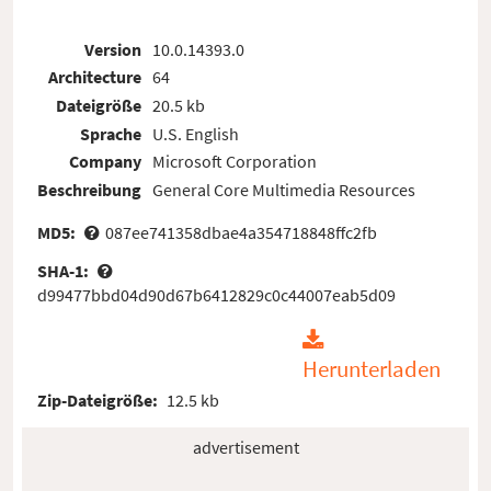
Version
10.0.14393.0
Architecture
64
Dateigröße
20.5 kb
Sprache
U.S. English
Company
Microsoft Corporation
Beschreibung
General Core Multimedia Resources
MD5:
087ee741358dbae4a354718848ffc2fb
SHA-1:
d99477bbd04d90d67b6412829c0c44007eab5d09
Herunterladen
Zip-Dateigröße:
12.5 kb
advertisement