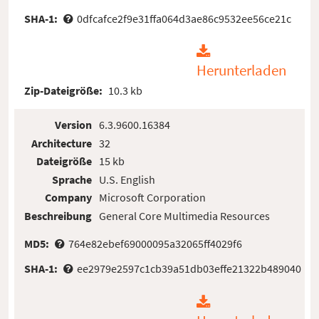
SHA-1:
0dfcafce2f9e31ffa064d3ae86c9532ee56ce21c
Herunterladen
Zip-Dateigröße:
10.3 kb
Version
6.3.9600.16384
Architecture
32
Dateigröße
15 kb
Sprache
U.S. English
Company
Microsoft Corporation
Beschreibung
General Core Multimedia Resources
MD5:
764e82ebef69000095a32065ff4029f6
SHA-1:
ee2979e2597c1cb39a51db03effe21322b489040