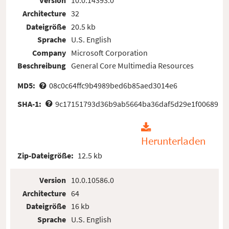
Version
10.0.14393.0
Architecture
32
Dateigröße
20.5 kb
Sprache
U.S. English
Company
Microsoft Corporation
Beschreibung
General Core Multimedia Resources
MD5:
08c0c64ffc9b4989bed6b85aed3014e6
SHA-1:
9c17151793d36b9ab5664ba36daf5d29e1f00689
Herunterladen
Zip-Dateigröße:
12.5 kb
Version
10.0.10586.0
Architecture
64
Dateigröße
16 kb
Sprache
U.S. English