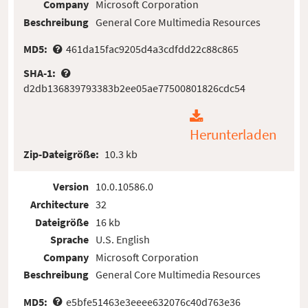
Company
Microsoft Corporation
Beschreibung
General Core Multimedia Resources
MD5:
461da15fac9205d4a3cdfdd22c88c865
SHA-1:
d2db136839793383b2ee05ae77500801826cdc54
Herunterladen
Zip-Dateigröße:
10.3 kb
Version
10.0.10586.0
Architecture
32
Dateigröße
16 kb
Sprache
U.S. English
Company
Microsoft Corporation
Beschreibung
General Core Multimedia Resources
MD5:
e5bfe51463e3eeee632076c40d763e36