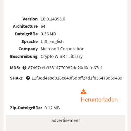
Version
10.0.14393.0
Architecture
64
Dateigröße
0.36 MB
Sprache
U.S. English
Company
Microsoft Corporation
Beschreibung
Crypto WinRT Library
MD5:
87497ceb93814770982de20d6efd67e1
SHA-1:
11f3ed4a8d016e840f6dbff27d1f836473d69439
Herunterladen
Zip-Dateigröße:
0.12 MB
advertisement