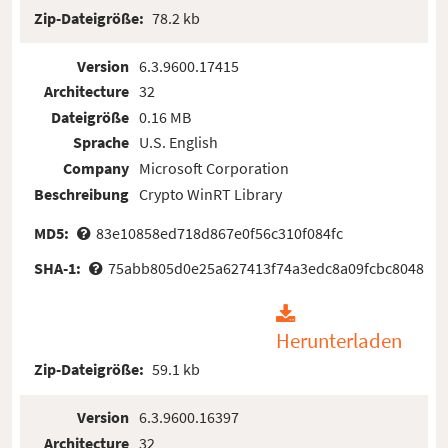
Zip-Dateigröße:
78.2 kb
Version
6.3.9600.17415
Architecture
32
Dateigröße
0.16 MB
Sprache
U.S. English
Company
Microsoft Corporation
Beschreibung
Crypto WinRT Library
MD5:
83e10858ed718d867e0f56c310f084fc
SHA-1:
75abb805d0e25a627413f74a3edc8a09fcbc8048
Herunterladen
Zip-Dateigröße:
59.1 kb
Version
6.3.9600.16397
Architecture
32