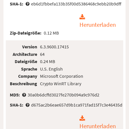
SHA-1:
eb6d1fbbefa133b35f00d5386468c9ebb20b9dff
Herunterladen
Zip-Dateigröße:
0.12 MB
Version
6.3.9600.17415
Architecture
64
Dateigröße
0.24 MB
Sprache
U.S. English
Company
Microsoft Corporation
Beschreibung
Crypto WinRT Library
MD5:
30a0b6dcffd3027fe270b094a9c976d2
SHA-1:
d675ac2b6eae657d9b1ca971fad15f7c3e46435d
Herunterladen