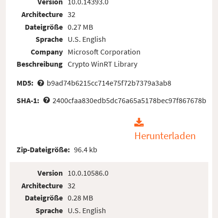
Version
10.0.14393.0
Architecture
32
Dateigröße
0.27 MB
Sprache
U.S. English
Company
Microsoft Corporation
Beschreibung
Crypto WinRT Library
MD5:
b9ad74b6215cc714e75f72b7379a3ab8
SHA-1:
2400cfaa830edb5dc76a65a5178bec97f867678b
Herunterladen
Zip-Dateigröße:
96.4 kb
Version
10.0.10586.0
Architecture
32
Dateigröße
0.28 MB
Sprache
U.S. English