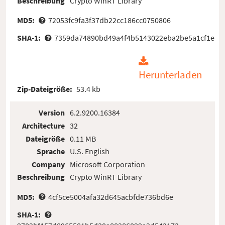
Beschreibung
Crypto WinRT Library
MD5:
72053fc9fa3f37db22cc186cc0750806
SHA-1:
7359da74890bd49a4f4b5143022eba2be5a1cf1e
Herunterladen
Zip-Dateigröße:
53.4 kb
Version
6.2.9200.16384
Architecture
32
Dateigröße
0.11 MB
Sprache
U.S. English
Company
Microsoft Corporation
Beschreibung
Crypto WinRT Library
MD5:
4cf5ce5004afa32d645acbfde736bd6e
SHA-1: