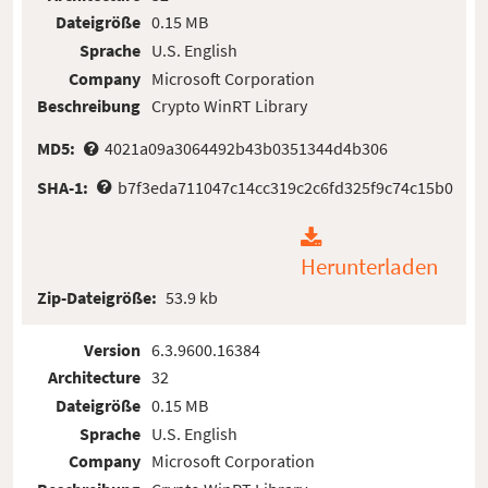
Dateigröße
0.15 MB
Sprache
U.S. English
Company
Microsoft Corporation
Beschreibung
Crypto WinRT Library
MD5:
4021a09a3064492b43b0351344d4b306
SHA-1:
b7f3eda711047c14cc319c2c6fd325f9c74c15b0
Herunterladen
Zip-Dateigröße:
53.9 kb
Version
6.3.9600.16384
Architecture
32
Dateigröße
0.15 MB
Sprache
U.S. English
Company
Microsoft Corporation