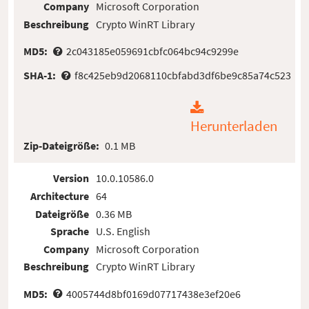
Company
Microsoft Corporation
Beschreibung
Crypto WinRT Library
MD5:
2c043185e059691cbfc064bc94c9299e
SHA-1:
f8c425eb9d2068110cbfabd3df6be9c85a74c523
Herunterladen
Zip-Dateigröße:
0.1 MB
Version
10.0.10586.0
Architecture
64
Dateigröße
0.36 MB
Sprache
U.S. English
Company
Microsoft Corporation
Beschreibung
Crypto WinRT Library
MD5:
4005744d8bf0169d07717438e3ef20e6