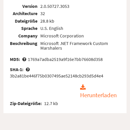
Version
2.0.50727.3053
Architecture
32
Dateigröße
28.8 kb
Sprache
U.S. English
Company
Microsoft Corporation
Beschreibung
Microsoft .NET Framework Custom
Marshalers
MD5:
1769a7adba2519a9f16e7bb76608d358
SHA-1:
3b2a81be446f75b0307495ae52148cb293d5d4e4
Herunterladen
Zip-Dateigröße:
12.7 kb