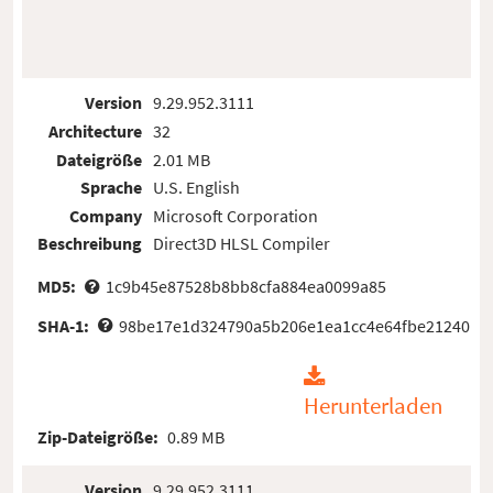
Version
9.29.952.3111
Architecture
32
Dateigröße
2.01 MB
Sprache
U.S. English
Company
Microsoft Corporation
Beschreibung
Direct3D HLSL Compiler
MD5:
1c9b45e87528b8bb8cfa884ea0099a85
SHA-1:
98be17e1d324790a5b206e1ea1cc4e64fbe21240
Herunterladen
Zip-Dateigröße:
0.89 MB
Version
9.29.952.3111