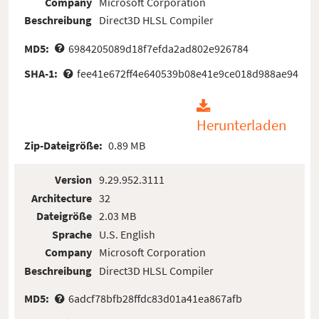
Company
Microsoft Corporation
Beschreibung
Direct3D HLSL Compiler
MD5:
6984205089d18f7efda2ad802e926784
SHA-1:
fee41e672ff4e640539b08e41e9ce018d988ae94
Herunterladen
Zip-Dateigröße:
0.89 MB
Version
9.29.952.3111
Architecture
32
Dateigröße
2.03 MB
Sprache
U.S. English
Company
Microsoft Corporation
Beschreibung
Direct3D HLSL Compiler
MD5:
6adcf78bfb28ffdc83d01a41ea867afb