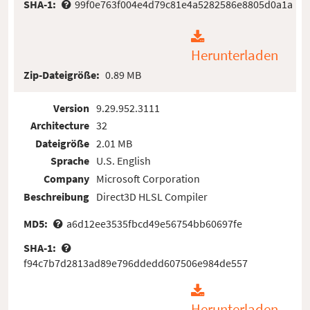
SHA-1:
99f0e763f004e4d79c81e4a5282586e8805d0a1a
Herunterladen
Zip-Dateigröße:
0.89 MB
Version
9.29.952.3111
Architecture
32
Dateigröße
2.01 MB
Sprache
U.S. English
Company
Microsoft Corporation
Beschreibung
Direct3D HLSL Compiler
MD5:
a6d12ee3535fbcd49e56754bb60697fe
SHA-1:
f94c7b7d2813ad89e796ddedd607506e984de557
Herunterladen