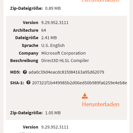
Zip-Dateigröße:
0.89 MB
Version
9.29.952.3111
Architecture
64
Dateigröße
2.41 MB
Sprache
U.S. English
Company
Microsoft Corporation
Beschreibung
Direct3D HLSL Compiler
MD5:
ada0c39d4eacdc81fd84163a95d62079
SHA-1:
207321f1b449985b2d06ed50b989fa6259e4eb8e
Herunterladen
Zip-Dateigröße:
1.05 MB
Version
9.29.952.3111