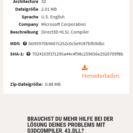
Architecture
32
Dateigröße
2.01 MB
Sprache
U.S. English
Company
Microsoft Corporation
Beschreibung
Direct3D HLSL Compiler
MD5:
bb95970b9667c252c0c5e9187bfb9dbc
SHA-1:
7024103f1f1295a44c4f98c259656e2920709f8b
Herunterladen
Zip-Dateigröße:
0.88 MB
BRAUCHST DU MEHR HILFE BEI DER
LÖSUNG DEINES PROBLEMS MIT
D3DCOMPILER_43.DLL?