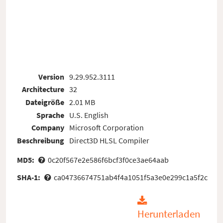
Version
9.29.952.3111
Architecture
32
Dateigröße
2.01 MB
Sprache
U.S. English
Company
Microsoft Corporation
Beschreibung
Direct3D HLSL Compiler
MD5:
0c20f567e2e586f6bcf3f0ce3ae64aab
SHA-1:
ca04736674751ab4f4a1051f5a3e0e299c1a5f2c
Herunterladen