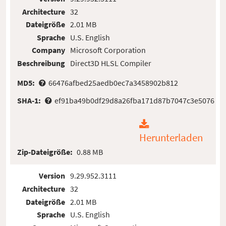
Architecture
32
Dateigröße
2.01 MB
Sprache
U.S. English
Company
Microsoft Corporation
Beschreibung
Direct3D HLSL Compiler
MD5:
66476afbed25aedb0ec7a3458902b812
SHA-1:
ef91ba49b0df29d8a26fba171d87b7047c3e5076
Herunterladen
Zip-Dateigröße:
0.88 MB
Version
9.29.952.3111
Architecture
32
Dateigröße
2.01 MB
Sprache
U.S. English