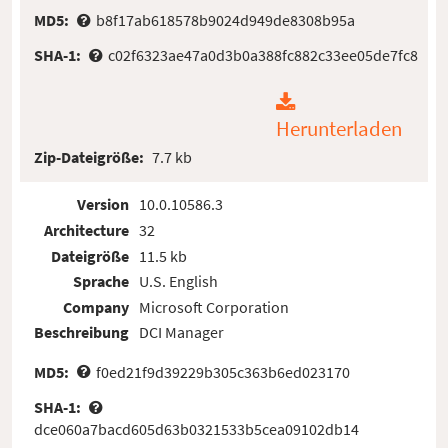
MD5:
b8f17ab618578b9024d949de8308b95a
SHA-1:
c02f6323ae47a0d3b0a388fc882c33ee05de7fc8
Herunterladen
Zip-Dateigröße:
7.7 kb
Version
10.0.10586.3
Architecture
32
Dateigröße
11.5 kb
Sprache
U.S. English
Company
Microsoft Corporation
Beschreibung
DCI Manager
MD5:
f0ed21f9d39229b305c363b6ed023170
SHA-1:
dce060a7bacd605d63b0321533b5cea09102db14