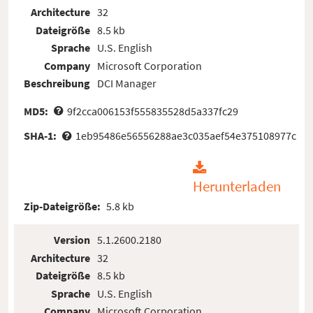
Architecture
32
Dateigröße
8.5 kb
Sprache
U.S. English
Company
Microsoft Corporation
Beschreibung
DCI Manager
MD5:
9f2cca006153f555835528d5a337fc29
SHA-1:
1eb95486e56556288ae3c035aef54e375108977c
Herunterladen
Zip-Dateigröße:
5.8 kb
Version
5.1.2600.2180
Architecture
32
Dateigröße
8.5 kb
Sprache
U.S. English
Company
Microsoft Corporation