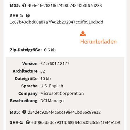
MD5:
4b4e4fe26318d7428b74340b3f67d283
SHA-1:
1c67b43dbd00a87a7f4d2b292947ec0fb910d0dd
Herunterladen
Zip-Dateigröße:
6.6 kb
Version
6.1.7601.18177
Architecture
32
Dateigröße
10 kb
Sprache
U.S. English
Company
Microsoft Corporation
Beschreibung
DCI Manager
MD5:
2342ec9254f4c60ca98441bd65c89e12
SHA-1:
6df865d5dc7931fb68964cbc0fc3c521fef4e1b9