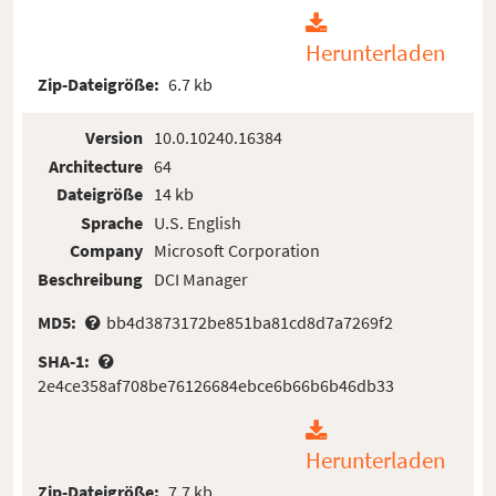
Herunterladen
Zip-Dateigröße:
6.7 kb
Version
10.0.10240.16384
Architecture
64
Dateigröße
14 kb
Sprache
U.S. English
Company
Microsoft Corporation
Beschreibung
DCI Manager
MD5:
bb4d3873172be851ba81cd8d7a7269f2
SHA-1:
2e4ce358af708be76126684ebce6b66b6b46db33
Herunterladen
Zip-Dateigröße:
7.7 kb