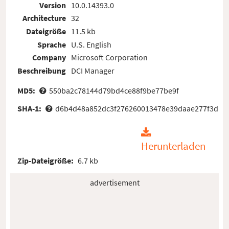
Version
10.0.14393.0
Architecture
32
Dateigröße
11.5 kb
Sprache
U.S. English
Company
Microsoft Corporation
Beschreibung
DCI Manager
MD5:
550ba2c78144d79bd4ce88f9be77be9f
SHA-1:
d6b4d48a852dc3f276260013478e39daae277f3d
Herunterladen
Zip-Dateigröße:
6.7 kb
advertisement