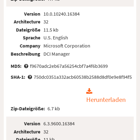
Version
10.0.10240.16384
Architecture
32
Dateigröße
11.5 kb
Sprache
U.S. English
Company
Microsoft Corporation
Beschreibung
DCI Manager
MD5:
f9670adc2eb67a56254cbf7a4f6b3699
SHA-1:
750dc0351a332acb60538b2588d8df0e9e8f94f5
Herunterladen
Zip-Dateigröße:
6.7 kb
Version
6.3.9600.16384
Architecture
32
Dateigröße
11 kb