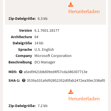
Herunterladen
Zip-Dateigröße:
6.3 kb
Version
6.1.7601.18177
Architecture
64
Dateigröße
14 kb
Sprache
U.S. English
Company
Microsoft Corporation
Beschreibung
DCI Manager
MD5:
a5ed9421b8d09ed4f57cda386307713e
SHA-1:
3539a101a9d92852352d0fab2472ea30ec338af0
Herunterladen
Zip-Dateigröße:
7.2 kb