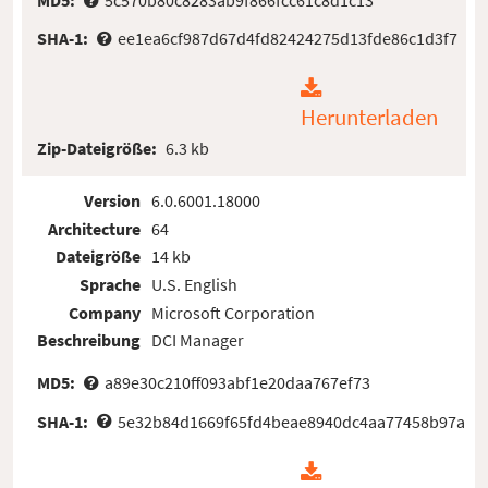
SHA-1:
ee1ea6cf987d67d4fd82424275d13fde86c1d3f7
Herunterladen
Zip-Dateigröße:
6.3 kb
Version
6.0.6001.18000
Architecture
64
Dateigröße
14 kb
Sprache
U.S. English
Company
Microsoft Corporation
Beschreibung
DCI Manager
MD5:
a89e30c210ff093abf1e20daa767ef73
SHA-1:
5e32b84d1669f65fd4beae8940dc4aa77458b97a