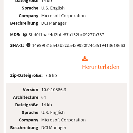
Dateigröße
14 kb
Sprache
U.S. English
Company
Microsoft Corporation
Beschreibung
DCI Manager
MD5:
5bd0f1ba44d2bfe87a132bc09277a737
SHA-1:
14e99f81554ab2cd5439920f24c3519413619663
Herunterladen
Zip-Dateigröße:
7.6 kb
Version
10.0.10586.3
Architecture
64
Dateigröße
14 kb
Sprache
U.S. English
Company
Microsoft Corporation
Beschreibung
DCI Manager