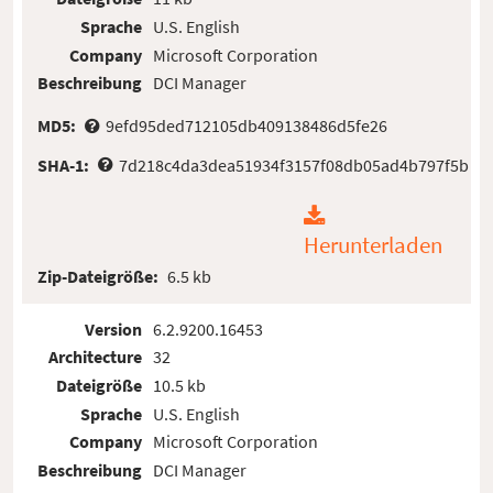
Sprache
U.S. English
Company
Microsoft Corporation
Beschreibung
DCI Manager
MD5:
9efd95ded712105db409138486d5fe26
SHA-1:
7d218c4da3dea51934f3157f08db05ad4b797f5b
Herunterladen
Zip-Dateigröße:
6.5 kb
Version
6.2.9200.16453
Architecture
32
Dateigröße
10.5 kb
Sprache
U.S. English
Company
Microsoft Corporation
Beschreibung
DCI Manager