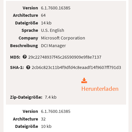
Version
6.1.7600.16385
Architecture
64
Dateigröße
14 kb
Sprache
U.S. English
Company
Microsoft Corporation
Beschreibung
DCI Manager
MD5:
29c22748937f45c26590909e9f8e7137
SHA-1:
2cb6c823c11b4f9dfd4c8eaadf14f9607ff791d3
Herunterladen
Zip-Dateigröße:
7.4 kb
Version
6.1.7600.16385
Architecture
32
Dateigröße
10 kb