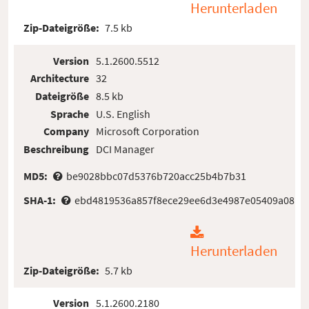
Herunterladen
Zip-Dateigröße:
7.5 kb
Version
5.1.2600.5512
Architecture
32
Dateigröße
8.5 kb
Sprache
U.S. English
Company
Microsoft Corporation
Beschreibung
DCI Manager
MD5:
be9028bbc07d5376b720acc25b4b7b31
SHA-1:
ebd4819536a857f8ece29ee6d3e4987e05409a08
Herunterladen
Zip-Dateigröße:
5.7 kb
Version
5.1.2600.2180