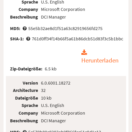
Sprache
U.S. English
Company
Microsoft Corporation
Beschreibung
DCI Manager
MD5:
55e5b32ae8d1f51a63c82919656fd275
SHA-1:
761d0ff34f14b66f5a61b86dcb51d83f3c5b1bbc
Herunterladen
Zip-Dateigröße:
6.5 kb
Version
6.0.6001.18272
Architecture
32
Dateigröße
10 kb
Sprache
U.S. English
Company
Microsoft Corporation
Beschreibung
DCI Manager
MD5:
5c570b80c8283ab9f866fcc61c8d1c13