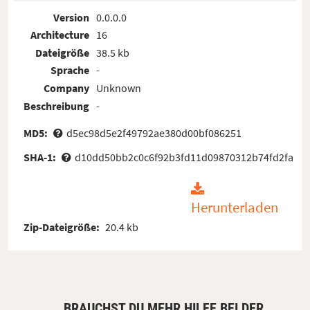
Version
0.0.0.0
Architecture
16
Dateigröße
38.5 kb
Sprache
-
Company
Unknown
Beschreibung
-
MD5:
d5ec98d5e2f49792ae380d00bf086251
SHA-1:
d10dd50bb2c0c6f92b3fd11d09870312b74fd2fa
Herunterladen
Zip-Dateigröße:
20.4 kb
BRAUCHST DU MEHR HILFE BEI DER