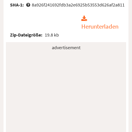
SHA-1:
8a926f241692fdb3a2e6925b53553d626af2a811
Herunterladen
Zip-Dateigröße:
19.8 kb
advertisement