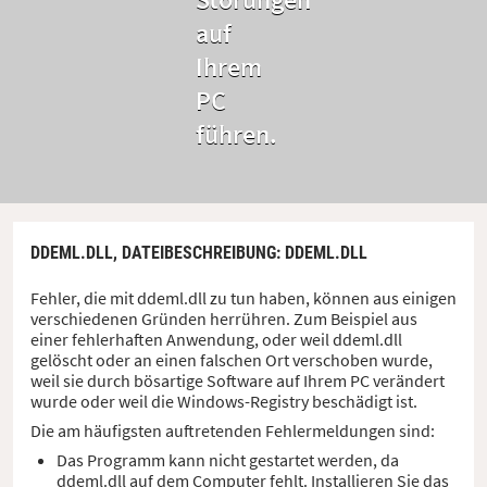
auf
Ihrem
PC
führen.
DDEML.DLL,
DATEIBESCHREIBUNG
: DDEML.DLL
Fehler, die mit ddeml.dll zu tun haben, können aus einigen
verschiedenen Gründen herrühren. Zum Beispiel aus
einer fehlerhaften Anwendung, oder weil ddeml.dll
gelöscht oder an einen falschen Ort verschoben wurde,
weil sie durch bösartige Software auf Ihrem PC verändert
wurde oder weil die Windows-Registry beschädigt ist.
Die am häufigsten auftretenden Fehlermeldungen sind:
Das Programm kann nicht gestartet werden, da
ddeml.dll auf dem Computer fehlt. Installieren Sie das