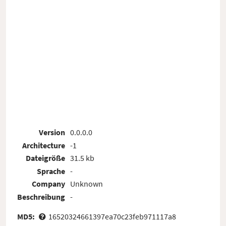
Version
0.0.0.0
Architecture
-1
Dateigröße
31.5 kb
Sprache
-
Company
Unknown
Beschreibung
-
MD5:
16520324661397ea70c23feb971117a8