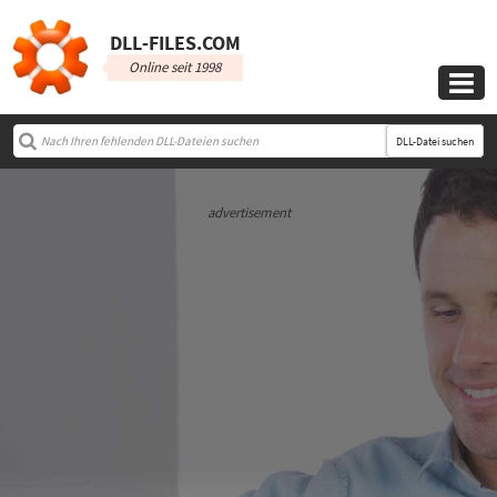
DLL‑FILES.COM
Online seit 1998

DLL-Datei suchen
advertisement