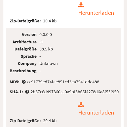
Herunterladen
Zip-Dateigröße:
20.4 kb
Version
0.0.0.0
Architecture
-1
Dateigröße
38.5 kb
Sprache
-
Company
Unknown
Beschreibung
-
MD5:
cc91779ed74fae851cd3ea7541dde488
SHA-1:
2b67c6d497360ca0a9bf3b65f4278d6a8f53f959
Herunterladen
Zip-Dateigröße:
20.4 kb