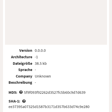
Version
0.0.0.0
Architecture
-1
Dateigröße
38.5 kb
Sprache
-
Company
Unknown
Beschreibung
-
MD5:
5f9f093f92262d3527fc5b60c9d7d639
SHA-1:
ee37395a07325d1587b3171d357b633d74c9e280