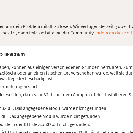
r, um dein Problem mit dll zu lösen. Wir verfügen derzeitig über 1 V
besitzt, dann teile sie bitte mit der Community,
indem du diese dll
G
: DEVCON32
 haben, können aus einigen verschiedenen Gründen herrühren. Zum B
elöscht oder an einen falschen Ort verschoben wurde, weil sie dur
ws-Registry beschädigt ist.
lermeldungen sind:
et werden, da devcon32.dll auf dem Computer fehlt. Installieren 
n32.dll. Das angegebene Modul wurde nicht gefunden
.dll. Das angegebene Modul wurde nicht gefunden
rde in der DLL devcon32.dll nicht gefunden.
icht fortgesetzt werden, da die devcon32.dll nicht gefunden wurde