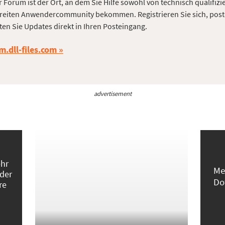
 Forum ist der Ort, an dem Sie Hilfe sowohl von technisch qualifizi
reiten Anwendercommunity bekommen. Registrieren Sie sich, post
ten Sie Updates direkt in Ihren Posteingang.
m.dll-files.com
advertisement
ehr
Me
 der
Do
re