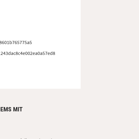
e8601b765775a5
1243dac8c4e002ea0a57ed8
LEMS MIT