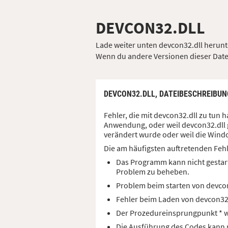
DEVCON32.DLL
Lade weiter unten devcon32.dll herunte
Wenn du andere Versionen dieser Datei 
DEVCON32.DLL,
DATEIBESCHREIBUN
Fehler, die mit devcon32.dll zu tun
Anwendung, oder weil devcon32.dll g
verändert wurde oder weil die Windo
Die am häufigsten auftretenden Feh
Das Programm kann nicht gestart
Problem zu beheben.
Problem beim starten von devco
Fehler beim Laden von devcon32
Der Prozedureinsprungpunkt * wu
Die Ausführung des Codes kann n