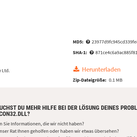
MD5:
23977d9fc945cd339f
SHA-1:
871ce4c6a9ac885f8
Herunterladen
 Ltd.
Zip-Dateigröße:
0.1 MB
UCHST DU MEHR HILFE BEI DER LÖSUNG DEINES PROB
CON32.DLL?
 Sie Informationen, die wir nicht haben?
nser Rat Ihnen geholfen oder haben wir etwas übersehen?