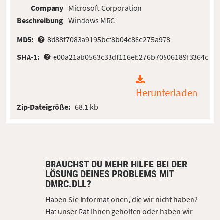
Company
Microsoft Corporation
Beschreibung
Windows MRC
MD5:
8d88f7083a9195bcf8b04c88e275a978
SHA-1:
e00a21ab0563c33df116eb276b70506189f3364c
Herunterladen
Zip-Dateigröße:
68.1 kb
BRAUCHST DU MEHR HILFE BEI DER
LÖSUNG DEINES PROBLEMS MIT
DMRC.DLL?
Haben Sie Informationen, die wir nicht haben?
Hat unser Rat Ihnen geholfen oder haben wir