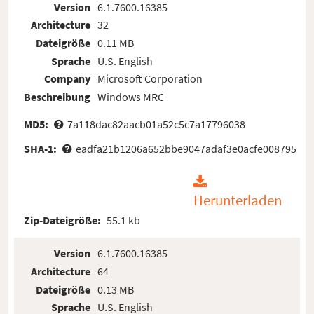
Version
6.1.7600.16385
Architecture
32
Dateigröße
0.11 MB
Sprache
U.S. English
Company
Microsoft Corporation
Beschreibung
Windows MRC
MD5:
7a118dac82aacb01a52c5c7a17796038
SHA-1:
eadfa21b1206a652bbe9047adaf3e0acfe008795
Herunterladen
Zip-Dateigröße:
55.1 kb
Version
6.1.7600.16385
Architecture
64
Dateigröße
0.13 MB
Sprache
U.S. English