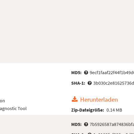
MD5:
9ecf1faaf22f44f1b49
SHA-1:
3b030c2e81625736d
Herunterladen
ion
iagnostic Tool
Zip-Dateigröße:
0.14 MB
MD5:
7b5926587a874836bf