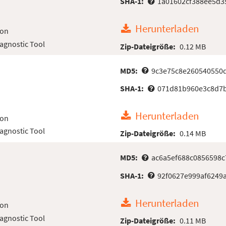
SHA-1:
1a01602cf388ee5d3
Herunterladen
ion
iagnostic Tool
Zip-Dateigröße:
0.12 MB
MD5:
9c3e75c8e260540550
SHA-1:
071d81b960e3c8d7b
Herunterladen
ion
iagnostic Tool
Zip-Dateigröße:
0.14 MB
MD5:
ac6a5ef688c0856598c
SHA-1:
92f0627e999af6249
Herunterladen
ion
iagnostic Tool
Zip-Dateigröße:
0.11 MB