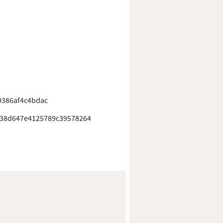
9386af4c4bdac
38d647e4125789c39578264