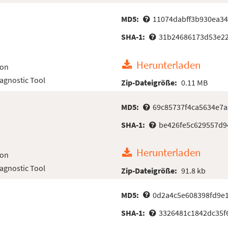
MD5:
11074dabff3b930ea3
SHA-1:
31b24686173d53e22
Herunterladen
ion
iagnostic Tool
Zip-Dateigröße:
0.11 MB
MD5:
69c85737f4ca5634e7
SHA-1:
be426fe5c629557d9
Herunterladen
ion
iagnostic Tool
Zip-Dateigröße:
91.8 kb
MD5:
0d2a4c5e608398fd9e
SHA-1:
3326481c1842dc35f