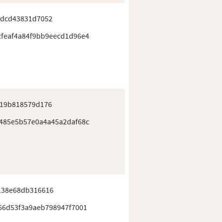
4dcd43831d7052
feaf4a84f9bb9eecd1d96e4
a19b818579d176
485e5b57e0a4a45a2daf68c
138e68db316616
66d53f3a9aeb798947f7001