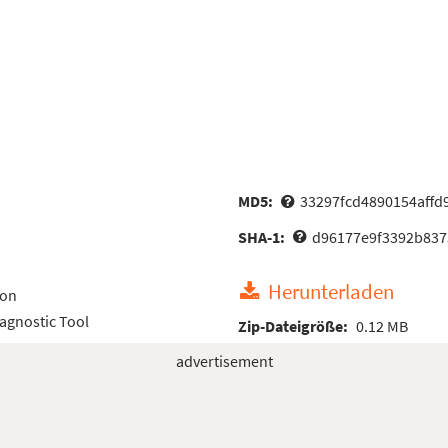
MD5:
33297fcd4890154affd
SHA-1:
d96177e9f3392b837
Herunterladen
ion
iagnostic Tool
Zip-Dateigröße:
0.12 MB
advertisement