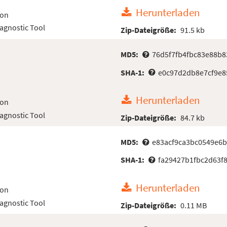
Herunterladen
ion
iagnostic Tool
Zip-Dateigröße:
91.5 kb
MD5:
76d5f7fb4fbc83e88b8
SHA-1:
e0c97d2db8e7cf9e8
Herunterladen
ion
iagnostic Tool
Zip-Dateigröße:
84.7 kb
MD5:
e83acf9ca3bc0549e6b
SHA-1:
fa29427b1fbc2d63f
Herunterladen
ion
iagnostic Tool
Zip-Dateigröße:
0.11 MB