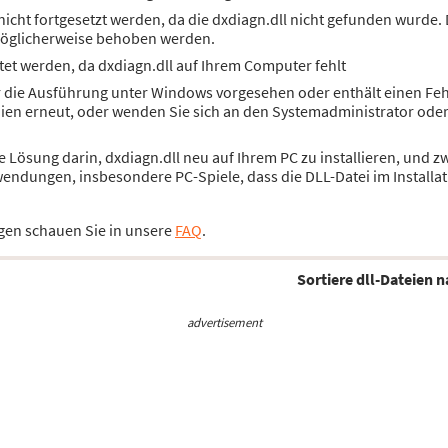
cht fortgesetzt werden, da die dxdiagn.dll nicht gefunden wurde. 
öglicherweise behoben werden.
et werden, da dxdiagn.dll auf Ihrem Computer fehlt
ür die Ausführung unter Windows vorgesehen oder enthält einen Feh
dien erneut, oder wenden Sie sich an den Systemadministrator ode
die Lösung darin, dxdiagn.dll neu auf Ihrem PC zu installieren, un
wendungen, insbesondere PC-Spiele, dass die DLL-Datei im Installat
gen schauen Sie in unsere
FAQ
.
Sortiere dll-Dateien n
advertisement