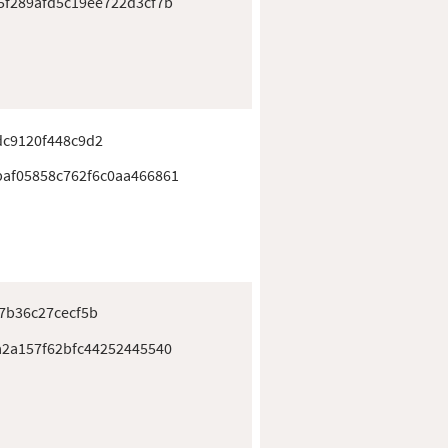
5f289afd5c19ee722d3cf7b
dc9120f448c9d2
af05858c762f6c0aa466861
7b36c27cecf5b
a2a157f62bfc44252445540