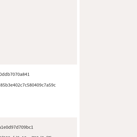
d0ddb7070a841
85b3e402c7c580409c7a59c
a1e0d97d709bc1