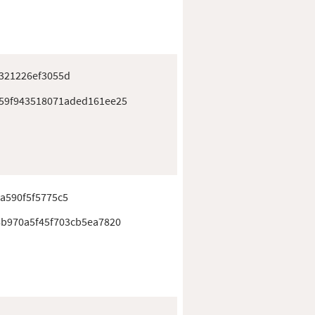
321226ef3055d
59f943518071aded161ee25
a590f5f5775c5
8b970a5f45f703cb5ea7820