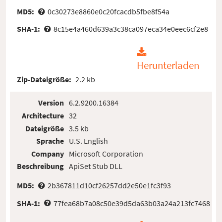
MD5:
0c30273e8860e0c20fcacdb5fbe8f54a
SHA-1:
8c15e4a460d639a3c38ca097eca34e0eec6cf2e8
Herunterladen
Zip-Dateigröße:
2.2 kb
Version
6.2.9200.16384
Architecture
32
Dateigröße
3.5 kb
Sprache
U.S. English
Company
Microsoft Corporation
Beschreibung
ApiSet Stub DLL
MD5:
2b367811d10cf26257dd2e50e1fc3f93
SHA-1:
77fea68b7a08c50e39d5da63b03a24a213fc7468