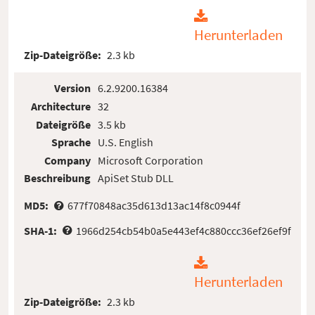
Herunterladen
Zip-Dateigröße:
2.3 kb
Version
6.2.9200.16384
Architecture
32
Dateigröße
3.5 kb
Sprache
U.S. English
Company
Microsoft Corporation
Beschreibung
ApiSet Stub DLL
MD5:
677f70848ac35d613d13ac14f8c0944f
SHA-1:
1966d254cb54b0a5e443ef4c880ccc36ef26ef9f
Herunterladen
Zip-Dateigröße:
2.3 kb