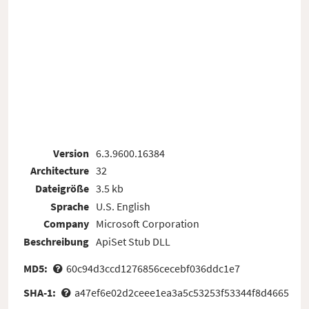
Version
6.3.9600.16384
Architecture
32
Dateigröße
3.5 kb
Sprache
U.S. English
Company
Microsoft Corporation
Beschreibung
ApiSet Stub DLL
MD5:
60c94d3ccd1276856cecebf036ddc1e7
SHA-1:
a47ef6e02d2ceee1ea3a5c53253f53344f8d4665