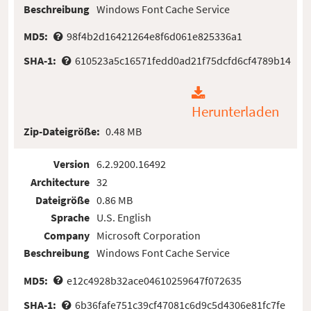
Beschreibung
Windows Font Cache Service
MD5:
98f4b2d16421264e8f6d061e825336a1
SHA-1:
610523a5c16571fedd0ad21f75dcfd6cf4789b14
Herunterladen
Zip-Dateigröße:
0.48 MB
Version
6.2.9200.16492
Architecture
32
Dateigröße
0.86 MB
Sprache
U.S. English
Company
Microsoft Corporation
Beschreibung
Windows Font Cache Service
MD5:
e12c4928b32ace04610259647f072635
SHA-1:
6b36fafe751c39cf47081c6d9c5d4306e81fc7fe