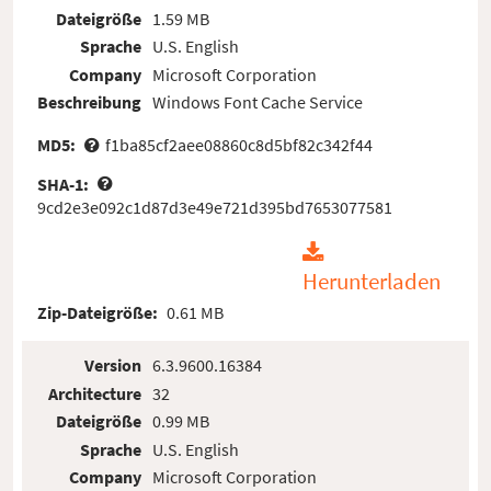
Dateigröße
1.59 MB
Sprache
U.S. English
Company
Microsoft Corporation
Beschreibung
Windows Font Cache Service
MD5:
f1ba85cf2aee08860c8d5bf82c342f44
SHA-1:
9cd2e3e092c1d87d3e49e721d395bd7653077581
Herunterladen
Zip-Dateigröße:
0.61 MB
Version
6.3.9600.16384
Architecture
32
Dateigröße
0.99 MB
Sprache
U.S. English
Company
Microsoft Corporation