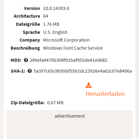
Version
10.0.14393.0
Architecture
64
Dateigröße
1.76 MB
Sprache
U.S. English
Company
Microsoft Corporation
Beschreibung
Windows Font Cache Service
MD5:
289efa0470b308f01baf955de81e0682
SHA-1:
5a397c65c9b95bf55b1dc23926e4a62c07e8496a
Herunterladen
Zip-Dateigröße:
0.67 MB
advertisement