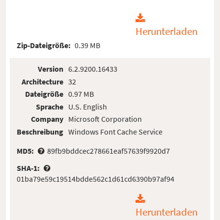
Herunterladen
Zip-Dateigröße:
0.39 MB
Version
6.2.9200.16433
Architecture
32
Dateigröße
0.97 MB
Sprache
U.S. English
Company
Microsoft Corporation
Beschreibung
Windows Font Cache Service
MD5:
89fb9bddcec278661eaf57639f9920d7
SHA-1:
01ba79e59c19514bdde562c1d61cd6390b97af94
Herunterladen