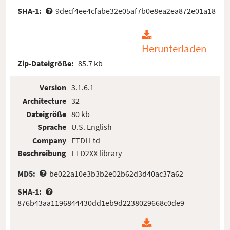
SHA-1:
9decf4ee4cfabe32e05af7b0e8ea2ea872e01a18
Herunterladen
Zip-Dateigröße:
85.7 kb
Version
3.1.6.1
Architecture
32
Dateigröße
80 kb
Sprache
U.S. English
Company
FTDI Ltd
Beschreibung
FTD2XX library
MD5:
be022a10e3b3b2e02b62d3d40ac37a62
SHA-1:
876b43aa1196844430dd1eb9d2238029668c0de9