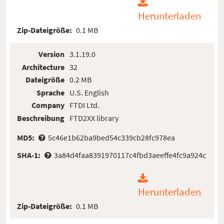
Herunterladen
Zip-Dateigröße:
0.1 MB
Version
3.1.19.0
Architecture
32
Dateigröße
0.2 MB
Sprache
U.S. English
Company
FTDI Ltd.
Beschreibung
FTD2XX library
MD5:
5c46e1b62ba9bed54c339cb28fc978ea
SHA-1:
3a84d4faa8391970117c4fbd3aeeffe4fc9a924c
Herunterladen
Zip-Dateigröße:
0.1 MB