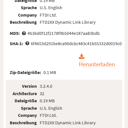
Dateigröße
0.19 MB
Sprache
U.S. English
Company
FTDI Ltd.
Beschreibung
FTD2XX Dynamic Link Library
MD5:
4b36d0f12f2178f9b5044e187aa83bdb
SHA-1:
6f4653d291be8ca90dcbc483c41b55332d0019c0
Herunterladen
Zip-Dateigröße:
0.1 MB
Version
3.2.4.0
Architecture
32
Dateigröße
0.19 MB
Sprache
U.S. English
Company
FTDI Ltd.
Beschreibung
FTD2XX Dynamic Link Library