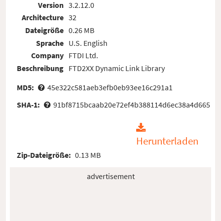
Version
3.2.12.0
Architecture
32
Dateigröße
0.26 MB
Sprache
U.S. English
Company
FTDI Ltd.
Beschreibung
FTD2XX Dynamic Link Library
MD5:
45e322c581aeb3efb0eb93ee16c291a1
SHA-1:
91bf8715bcaab20e72ef4b388114d6ec38a4d665
Herunterladen
Zip-Dateigröße:
0.13 MB
advertisement