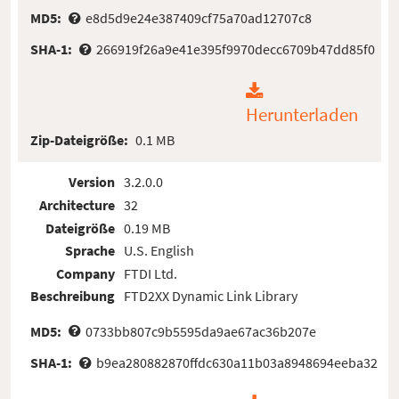
MD5:
e8d5d9e24e387409cf75a70ad12707c8
SHA-1:
266919f26a9e41e395f9970decc6709b47dd85f0
Herunterladen
Zip-Dateigröße:
0.1 MB
Version
3.2.0.0
Architecture
32
Dateigröße
0.19 MB
Sprache
U.S. English
Company
FTDI Ltd.
Beschreibung
FTD2XX Dynamic Link Library
MD5:
0733bb807c9b5595da9ae67ac36b207e
SHA-1:
b9ea280882870ffdc630a11b03a8948694eeba32