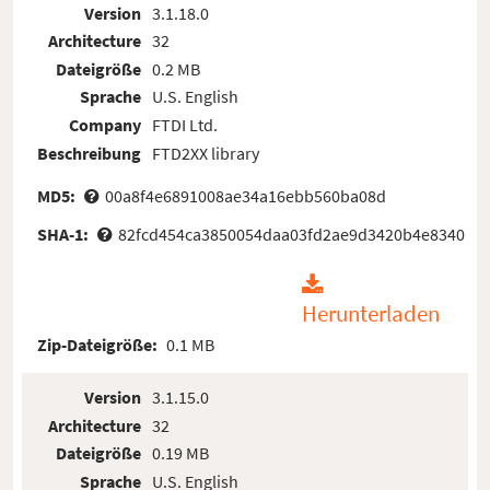
Version
3.1.18.0
Architecture
32
Dateigröße
0.2 MB
Sprache
U.S. English
Company
FTDI Ltd.
Beschreibung
FTD2XX library
MD5:
00a8f4e6891008ae34a16ebb560ba08d
SHA-1:
82fcd454ca3850054daa03fd2ae9d3420b4e8340
Herunterladen
Zip-Dateigröße:
0.1 MB
Version
3.1.15.0
Architecture
32
Dateigröße
0.19 MB
Sprache
U.S. English