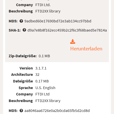
Company
FTDI Ltd.
Beschreibung
FTD2XX library
MD5:
9adbed60e17690bd72e3ab134cc97bbd
SHA-1:
d9a7e8b8f162ecc459b2c2f6c3f68baed5e7814a
Herunterladen
Zip-Dateigröße:
0.1 MB
Version
3.1.7.1
Architecture
32
Dateigröße
0.17 MB
Sprache
U.S. English
Company
FTDI Ltd
Beschreibung
FTD2XX library
MD5:
aa8046aa6726e0a2b0cda65fb5d2cd8d