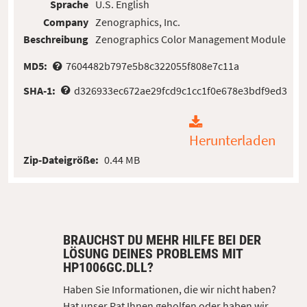
Sprache
U.S. English
Company
Zenographics, Inc.
Beschreibung
Zenographics Color Management Module
MD5:
7604482b797e5b8c322055f808e7c11a
SHA-1:
d326933ec672ae29fcd9c1cc1f0e678e3bdf9ed3
Herunterladen
Zip-Dateigröße:
0.44 MB
BRAUCHST DU MEHR HILFE BEI DER
LÖSUNG DEINES PROBLEMS MIT
HP1006GC.DLL?
Haben Sie Informationen, die wir nicht haben?
Hat unser Rat Ihnen geholfen oder haben wir