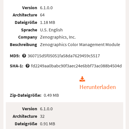
Version
6.1.0.0
Architecture
64
Dateigröße
1.18 MB
Sprache
U.S. English
Company
Zenographics, Inc.
Beschreibung
Zenographics Color Management Module
MD5:
360715d5f05051fa58da7629459c5517
SHA-1:
fd2249aa0babc90f3aec24e6bbf73ac088b4504d
Herunterladen
Zip-Dateigröße:
0.49 MB
Version
6.1.0.0
Architecture
32
Dateigröße
0.91 MB