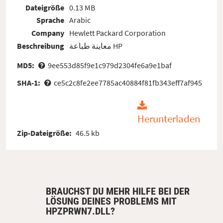
Dateigröße
0.13 MB
Sprache
Arabic
Company
Hewlett Packard Corporation
Beschreibung
معاينة طباعة HP
MD5:
9ee553d85f9e1c979d2304fe6a9e1baf
SHA-1:
ce5c2c8fe2ee7785ac40884f81fb343eff7af945
Herunterladen
Zip-Dateigröße:
46.5 kb
BRAUCHST DU MEHR HILFE BEI DER
LÖSUNG DEINES PROBLEMS MIT
HPZPRWN7.DLL?