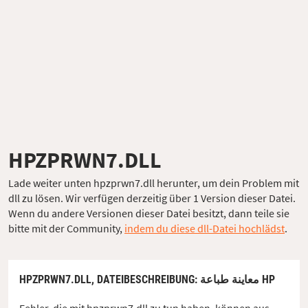
HPZPRWN7.DLL
Lade weiter unten hpzprwn7.dll herunter, um dein Problem mit
dll zu lösen. Wir verfügen derzeitig über 1 Version dieser Datei.
Wenn du andere Versionen dieser Datei besitzt, dann teile sie
bitte mit der Community,
indem du diese dll-Datei hochlädst
.
HPZPRWN7.DLL,
DATEIBESCHREIBUNG
: معاينة طباعة HP
Fehler, die mit hpzprwn7.dll zu tun haben, können aus