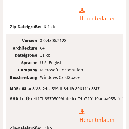
Herunterladen
Zip-Dateigröße:
6.4 kb
Version
3.0.4506.2123
Architecture
64
Dateigröße
11 kb
Sprache
U.S. English
Company
Microsoft Corporation
Beschreibung
Windows CardSpace
MD5:
ae8f88c24ca539db84d6c896111e83f7
SHA-1:
d4f17b65705099bdedcd74b720110adaa055afdf
Herunterladen
Zip-Dateigröße:
7 kb