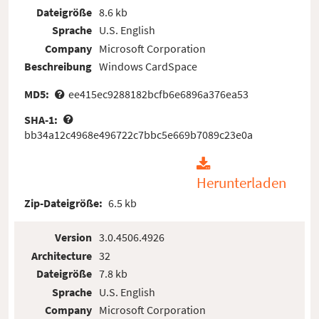
Dateigröße
8.6 kb
Sprache
U.S. English
Company
Microsoft Corporation
Beschreibung
Windows CardSpace
MD5:
ee415ec9288182bcfb6e6896a376ea53
SHA-1:
bb34a12c4968e496722c7bbc5e669b7089c23e0a
Herunterladen
Zip-Dateigröße:
6.5 kb
Version
3.0.4506.4926
Architecture
32
Dateigröße
7.8 kb
Sprache
U.S. English
Company
Microsoft Corporation