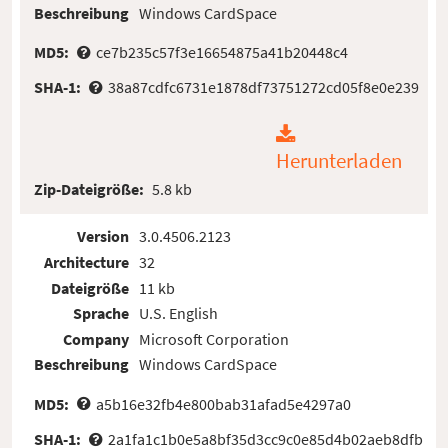
Beschreibung
Windows CardSpace
MD5:
ce7b235c57f3e16654875a41b20448c4
SHA-1:
38a87cdfc6731e1878df73751272cd05f8e0e239
Herunterladen
Zip-Dateigröße:
5.8 kb
Version
3.0.4506.2123
Architecture
32
Dateigröße
11 kb
Sprache
U.S. English
Company
Microsoft Corporation
Beschreibung
Windows CardSpace
MD5:
a5b16e32fb4e800bab31afad5e4297a0
SHA-1:
2a1fa1c1b0e5a8bf35d3cc9c0e85d4b02aeb8dfb