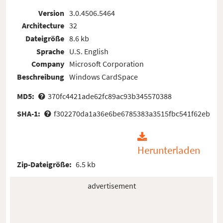
Version
3.0.4506.5464
Architecture
32
Dateigröße
8.6 kb
Sprache
U.S. English
Company
Microsoft Corporation
Beschreibung
Windows CardSpace
MD5:
370fc4421ade62fc89ac93b345570388
SHA-1:
f302270da1a36e6be6785383a3515fbc541f62eb
Herunterladen
Zip-Dateigröße:
6.5 kb
advertisement