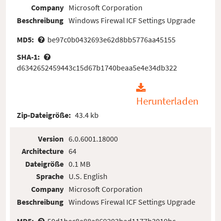
Company
Microsoft Corporation
Beschreibung
Windows Firewal ICF Settings Upgrade
MD5:
be97c0b0432693e62d8bb5776aa45155
SHA-1:
d6342652459443c15d67b1740beaa5e4e34db322
Herunterladen
Zip-Dateigröße:
43.4 kb
Version
6.0.6001.18000
Architecture
64
Dateigröße
0.1 MB
Sprache
U.S. English
Company
Microsoft Corporation
Beschreibung
Windows Firewal ICF Settings Upgrade
MD5:
50d1bec8e88a869203bad1177b3019bc