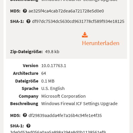
MD5:
ae325f4ca4cab72dea6a721728e5d0e0
SHA-1:
df97dc7534dc5630cd9631778cf589f934e18125
Herunterladen
Zip-Dateigröße:
49.8 kb
Version
10.0.17763.1
Architecture
64
Dateigröße
0.1 MB
Sprache
U.S. English
Company
Microsoft Corporation
Beschreibung
Windows Firewal ICF Settings Upgrade
MD5:
df29839aadda4fe7a16b4c94fe1e4f35
SHA-1:
3de0d53ed056a0aa5a898a294a8d0b1138561ef9