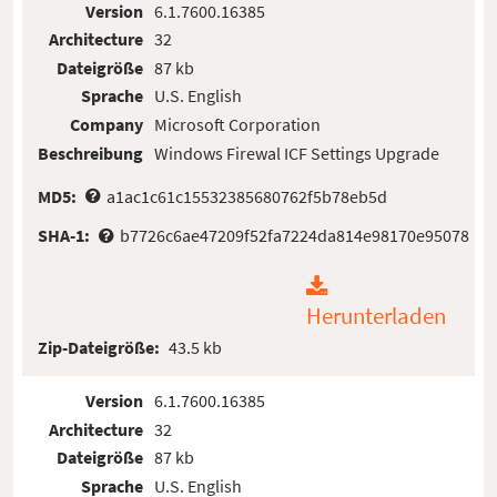
Version
6.1.7600.16385
Architecture
32
Dateigröße
87 kb
Sprache
U.S. English
Company
Microsoft Corporation
Beschreibung
Windows Firewal ICF Settings Upgrade
MD5:
a1ac1c61c15532385680762f5b78eb5d
SHA-1:
b7726c6ae47209f52fa7224da814e98170e95078
Herunterladen
Zip-Dateigröße:
43.5 kb
Version
6.1.7600.16385
Architecture
32
Dateigröße
87 kb
Sprache
U.S. English