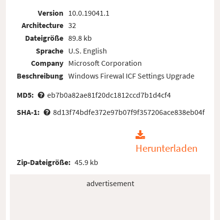
Version
10.0.19041.1
Architecture
32
Dateigröße
89.8 kb
Sprache
U.S. English
Company
Microsoft Corporation
Beschreibung
Windows Firewal ICF Settings Upgrade
MD5:
eb7b0a82ae81f20dc1812ccd7b1d4cf4
SHA-1:
8d13f74bdfe372e97b07f9f357206ace838eb04f
Herunterladen
Zip-Dateigröße:
45.9 kb
advertisement