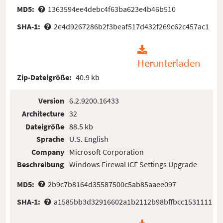
MD5:
1363594ee4debc4f63ba623e4b46b510
SHA-1:
2e4d9267286b2f3beaf517d432f269c62c457ac1
Herunterladen
Zip-Dateigröße:
40.9 kb
Version
6.2.9200.16433
Architecture
32
Dateigröße
88.5 kb
Sprache
U.S. English
Company
Microsoft Corporation
Beschreibung
Windows Firewal ICF Settings Upgrade
MD5:
2b9c7b8164d35587500c5ab85aaee097
SHA-1:
a1585bb3d32916602a1b2112b98bffbcc1531111