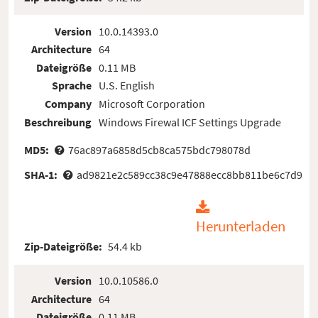
Version
10.0.14393.0
Architecture
64
Dateigröße
0.11 MB
Sprache
U.S. English
Company
Microsoft Corporation
Beschreibung
Windows Firewal ICF Settings Upgrade
MD5:
76ac897a6858d5cb8ca575bdc798078d
SHA-1:
ad9821e2c589cc38c9e47888ecc8bb811be6c7d9
Herunterladen
Zip-Dateigröße:
54.4 kb
Version
10.0.10586.0
Architecture
64
Dateigröße
0.11 MB