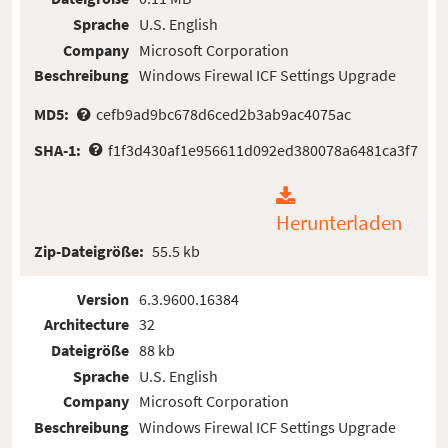
Sprache
U.S. English
Company
Microsoft Corporation
Beschreibung
Windows Firewal ICF Settings Upgrade
MD5:
cefb9ad9bc678d6ced2b3ab9ac4075ac
SHA-1:
f1f3d430af1e956611d092ed380078a6481ca3f7
Herunterladen
Zip-Dateigröße:
55.5 kb
Version
6.3.9600.16384
Architecture
32
Dateigröße
88 kb
Sprache
U.S. English
Company
Microsoft Corporation
Beschreibung
Windows Firewal ICF Settings Upgrade