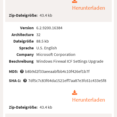
Herunterladen
Zip-Dateigröße:
43.4 kb
Version
6.2.9200.16384
Architecture
32
Dateigröße
88.5 kb
Sprache
U.S. English
Company
Microsoft Corporation
Beschreibung
Windows Firewal ICF Settings Upgrade
MD5:
b8b9d2f33aeeaabfbb4c10f426ef1b7f
SHA-1:
7df5c7c83f64da1521eff7aa87e3fc61c433e5f8
Herunterladen
Zip-Dateigröße:
43.4 kb