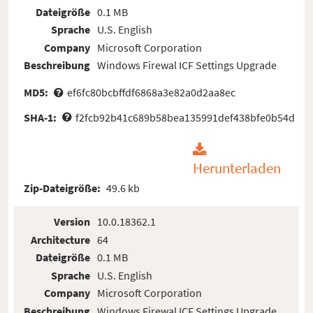
Dateigröße
0.1 MB
Sprache
U.S. English
Company
Microsoft Corporation
Beschreibung
Windows Firewal ICF Settings Upgrade
MD5:
ef6fc80bcbffdf6868a3e82a0d2aa8ec
SHA-1:
f2fcb92b41c689b58bea135991def438bfe0b54d
Herunterladen
Zip-Dateigröße:
49.6 kb
Version
10.0.18362.1
Architecture
64
Dateigröße
0.1 MB
Sprache
U.S. English
Company
Microsoft Corporation
Beschreibung
Windows Firewal ICF Settings Upgrade