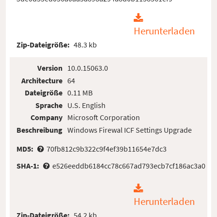
Herunterladen
Zip-Dateigröße:
48.3 kb
Version
10.0.15063.0
Architecture
64
Dateigröße
0.11 MB
Sprache
U.S. English
Company
Microsoft Corporation
Beschreibung
Windows Firewal ICF Settings Upgrade
MD5:
70fb812c9b322c9f4ef39b11654e7dc3
SHA-1:
e526eeddb6184cc78c667ad793ecb7cf186ac3a0
Herunterladen
Zip-Dateigröße:
54.2 kb