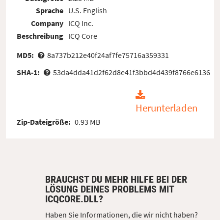
Sprache
U.S. English
Company
ICQ Inc.
Beschreibung
ICQ Core
MD5:
8a737b212e40f24af7fe75716a359331
SHA-1:
53da4dda41d2f62d8e41f3bbd4d439f8766e6136
Herunterladen
Zip-Dateigröße:
0.93 MB
BRAUCHST DU MEHR HILFE BEI DER
LÖSUNG DEINES PROBLEMS MIT
ICQCORE.DLL?
Haben Sie Informationen, die wir nicht haben?