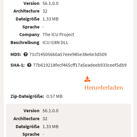
Version
56.1.0.0
Architecture
32
Dateigröße
1.33 MB
Sprache
-
Company
The ICU Project
Beschreibung
ICU I18N DLL
MD5:
71cf14505660a57eee985e38e6e3d509
SHA-1:
77b619218fecf465cff17a5eadeeb933ceef5db9
Herunterladen
Zip-Dateigröße:
0.57 MB
Version
56.1.0.0
Architecture
32
Dateigröße
1.33 MB
Sprache
-