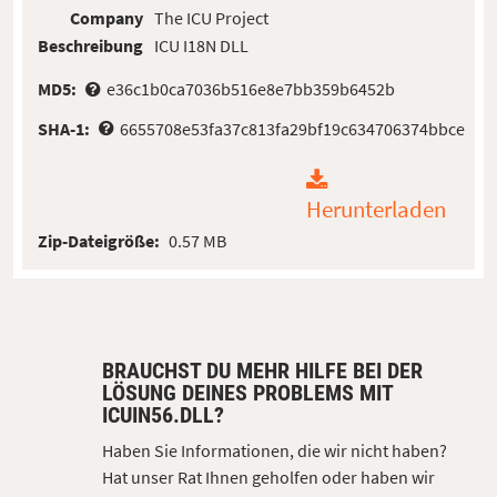
Company
The ICU Project
Beschreibung
ICU I18N DLL
MD5:
e36c1b0ca7036b516e8e7bb359b6452b
SHA-1:
6655708e53fa37c813fa29bf19c634706374bbce
Herunterladen
Zip-Dateigröße:
0.57 MB
BRAUCHST DU MEHR HILFE BEI DER
LÖSUNG DEINES PROBLEMS MIT
ICUIN56.DLL?
Haben Sie Informationen, die wir nicht haben?
Hat unser Rat Ihnen geholfen oder haben wir