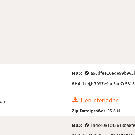
MD5:
a56dfee16ede99b962
SHA-1:
7937e4bc5ae7c5318
Herunterladen
ion
Zip-Dateigröße:
55.8 kb
MD5:
1adc4081c43618ba8f