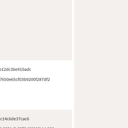
b12dc36e910adc
7650e65cf03b9200f287df2
ec14c6de37cac6