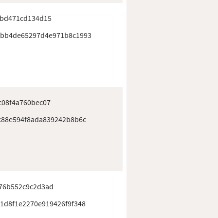
3bd471cd134d15
dbb4de65297d4e971b8c1993
c08f4a760bec07
c88e594f8ada839242b8b6c
76b552c9c2d3ad
1d8f1e2270e919426f9f348