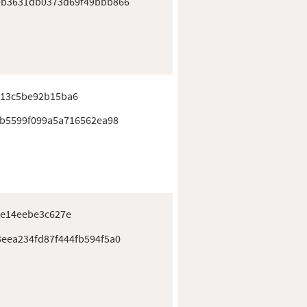
eb3631db0373d69f49bbb866
13c5be92b15ba6
ab5599f099a5a716562ea98
0e14eebe3c627e
eea234fd87f444fb594f5a0