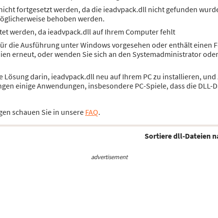
cht fortgesetzt werden, da die ieadvpack.dll nicht gefunden wurde
öglicherweise behoben werden.
et werden, da ieadvpack.dll auf Ihrem Computer fehlt
 für die Ausführung unter Windows vorgesehen oder enthält einen F
dien erneut, oder wenden Sie sich an den Systemadministrator ode
ie Lösung darin, ieadvpack.dll neu auf Ihrem PC zu installieren, un
ngen einige Anwendungen, insbesondere PC-Spiele, dass die DLL-Da
gen schauen Sie in unsere
FAQ
.
Sortiere dll-Dateien n
advertisement