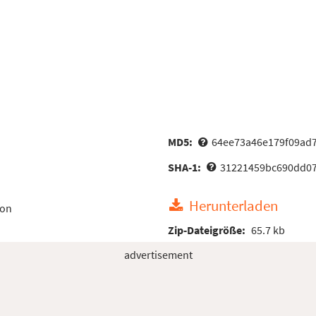
MD5:
64ee73a46e179f09ad
SHA-1:
31221459bc690dd0
Herunterladen
ion
Zip-Dateigröße:
65.7 kb
advertisement