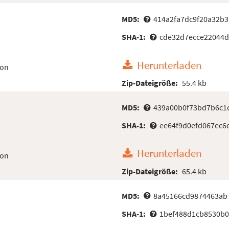
MD5:
414a2fa7dc9f20a32b
SHA-1:
cde32d7ecce22044
Herunterladen
ion
Zip-Dateigröße:
55.4 kb
MD5:
439a00b0f73bd7b6c1
SHA-1:
ee64f9d0efd067ec6
Herunterladen
ion
Zip-Dateigröße:
65.4 kb
MD5:
8a45166cd9874463ab
SHA-1:
1bef488d1cb8530b0