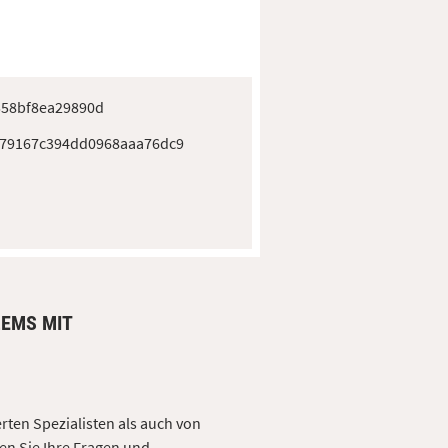
558bf8ea29890d
79167c394dd0968aaa76dc9
LEMS MIT
erten Spezialisten als auch von
en Sie Ihre Fragen und