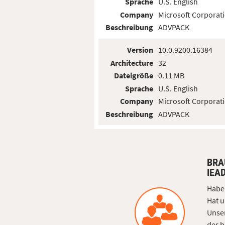
Sprache
U.S. English
Company
Microsoft Corporat
Beschreibung
ADVPACK
Version
10.0.9200.16384
Architecture
32
Dateigröße
0.11 MB
Sprache
U.S. English
Company
Microsoft Corporat
Beschreibung
ADVPACK
BRA
IEA
Haben
Hat u
Unser
der b