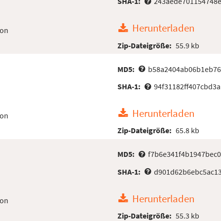
SHA-1:
243aede701154748
Herunterladen
ion
Zip-Dateigröße:
55.9 kb
MD5:
b58a2404ab06b1eb76
SHA-1:
94f31182ff407cbd3
Herunterladen
ion
Zip-Dateigröße:
65.8 kb
MD5:
f7b6e341f4b1947bec
SHA-1:
d901d62b6ebc5ac13
Herunterladen
ion
Zip-Dateigröße:
55.3 kb