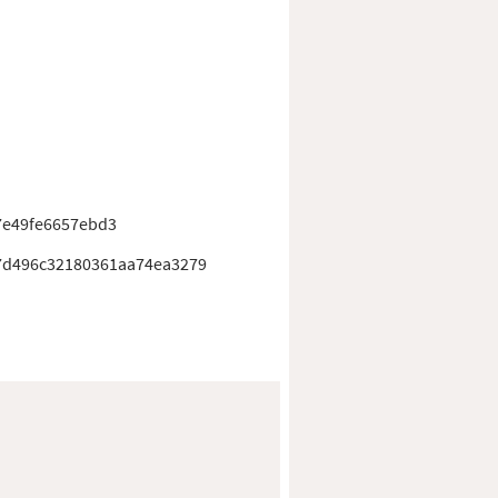
7e49fe6657ebd3
7d496c32180361aa74ea3279