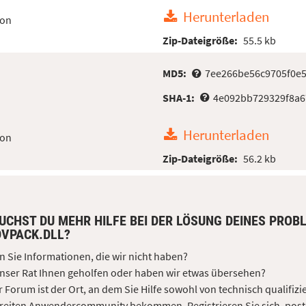
Herunterladen
ion
Zip-Dateigröße:
55.5 kb
MD5:
7ee266be56c9705f0e
SHA-1:
4e092bb729329f8a6
Herunterladen
ion
Zip-Dateigröße:
56.2 kb
UCHST DU MEHR HILFE BEI DER LÖSUNG DEINES PROB
DVPACK.DLL?
 Sie Informationen, die wir nicht haben?
nser Rat Ihnen geholfen oder haben wir etwas übersehen?
 Forum ist der Ort, an dem Sie Hilfe sowohl von technisch qualifizi
reiten Anwendercommunity bekommen. Registrieren Sie sich, post