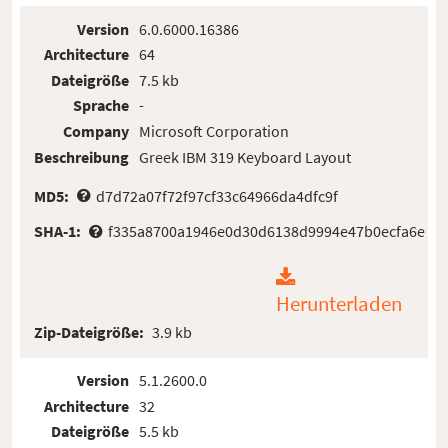
Version
6.0.6000.16386
Architecture
64
Dateigröße
7.5 kb
Sprache
-
Company
Microsoft Corporation
Beschreibung
Greek IBM 319 Keyboard Layout
MD5:
d7d72a07f72f97cf33c64966da4dfc9f
SHA-1:
f335a8700a1946e0d30d6138d9994e47b0ecfa6e
Herunterladen
Zip-Dateigröße:
3.9 kb
Version
5.1.2600.0
Architecture
32
Dateigröße
5.5 kb