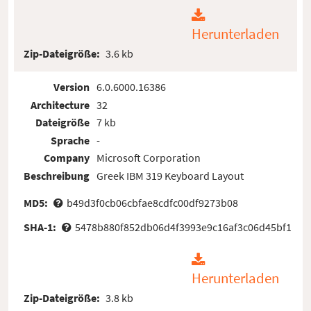
Herunterladen
Zip-Dateigröße:
3.6 kb
Version
6.0.6000.16386
Architecture
32
Dateigröße
7 kb
Sprache
-
Company
Microsoft Corporation
Beschreibung
Greek IBM 319 Keyboard Layout
MD5:
b49d3f0cb06cbfae8cdfc00df9273b08
SHA-1:
5478b880f852db06d4f3993e9c16af3c06d45bf1
Herunterladen
Zip-Dateigröße:
3.8 kb