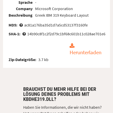
Sprache
-
Company
Microsoft Corporation
Beschreibung
Greek IBM 319 Keyboard Layout
MD5:
ac81a176ba35d1d7a5cd53137f3160fe
SHA-1:
14b90c8f1c2f2d79c1bf68c601b11c028ae701e6
Herunterladen
Zip-Dateigröße:
3.7 kb
BRAUCHST DU MEHR HILFE BEI DER
LÖSUNG DEINES PROBLEMS MIT
KBDHE319.DLL?
Haben Sie Informationen, die wir nicht haben?