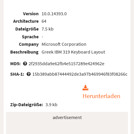
Version
10.0.14393.0
Architecture
64
Dateigröße
7.5 kb
Sprache
-
Company
Microsoft Corporation
Beschreibung
Greek IBM 319 Keyboard Layout
MD5:
2f2935dda9e62fb4e5157289e424962e
SHA-1:
15b389abb87444492de3a97b469946f83f08266c
Herunterladen
Zip-Dateigröße:
3.9 kb
advertisement