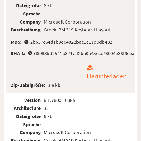
Dateigröße
6 kb
Sprache
-
Company
Microsoft Corporation
Beschreibung
Greek IBM 319 Keyboard Layout
MD5:
2b637c64d1b9ee4822bac1e11d9db432
SHA-1:
d69835d2541b371ed2ba0a45ecc76004e36f9cea
Herunterladen
Zip-Dateigröße:
3.8 kb
Version
6.1.7600.16385
Architecture
32
Dateigröße
6 kb
Sprache
-
Company
Microsoft Corporation
Beschreibung
Greek IBM 319 Keyboard Layout