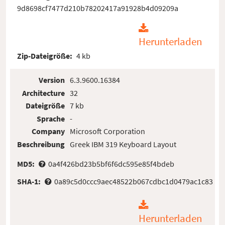
9d8698cf7477d210b78202417a91928b4d09209a
Herunterladen
Zip-Dateigröße:
4 kb
Version
6.3.9600.16384
Architecture
32
Dateigröße
7 kb
Sprache
-
Company
Microsoft Corporation
Beschreibung
Greek IBM 319 Keyboard Layout
MD5:
0a4f426bd23b5bf6f6dc595e85f4bdeb
SHA-1:
0a89c5d0ccc9aec48522b067cdbc1d0479ac1c83
Herunterladen