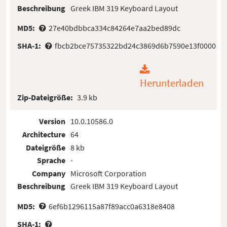
Beschreibung
Greek IBM 319 Keyboard Layout
MD5:
27e40bdbbca334c84264e7aa2bed89dc
SHA-1:
fbcb2bce75735322bd24c3869d6b7590e13f0000
Herunterladen
Zip-Dateigröße:
3.9 kb
Version
10.0.10586.0
Architecture
64
Dateigröße
8 kb
Sprache
-
Company
Microsoft Corporation
Beschreibung
Greek IBM 319 Keyboard Layout
MD5:
6ef6b1296115a87f89acc0a6318e8408
SHA-1: