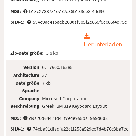
MD5:
b13e2738751e772e86b183cb8f4ffd96
SHA-1:
594e9ae415aeb2080af905f2e866f6ee86f4d75c
Herunterladen
Zip-Dateigröße:
3.8 kb
Version
6.1.7600.16385
Architecture
32
Dateigröße
7 kb
Sprache
-
Company
Microsoft Corporation
Beschreibung
Greek IBM 319 Keyboard Layout
MD5:
d9a70d64471d41f7e4e955ba1959d6d8
SHA-1:
74eba91dfadfa22c1f258a529ee7d4b70c3ba7ec