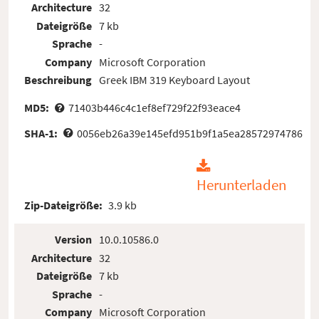
Architecture
32
Dateigröße
7 kb
Sprache
-
Company
Microsoft Corporation
Beschreibung
Greek IBM 319 Keyboard Layout
MD5:
71403b446c4c1ef8ef729f22f93eace4
SHA-1:
0056eb26a39e145efd951b9f1a5ea28572974786
Herunterladen
Zip-Dateigröße:
3.9 kb
Version
10.0.10586.0
Architecture
32
Dateigröße
7 kb
Sprache
-
Company
Microsoft Corporation