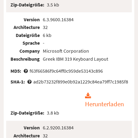
Zip-Dateigröße:
3.5 kb
Version
6.3.9600.16384
Architecture
32
Dateigröße
6 kb
Sprache
-
Company
Microsoft Corporation
Beschreibung
Greek IBM 319 Keyboard Layout
MD5:
f63f66586f9c64ff0c959de53143c896
SHA-1:
ad2b73232f899e0b92a1229c84ea79ff7c1985f8
Herunterladen
Zip-Dateigröße:
3.8 kb
Version
6.2.9200.16384
Architecture
32