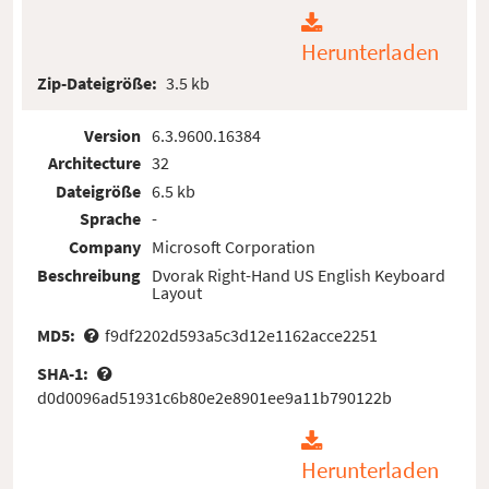
Herunterladen
Zip-Dateigröße:
3.5 kb
Version
6.3.9600.16384
Architecture
32
Dateigröße
6.5 kb
Sprache
-
Company
Microsoft Corporation
Beschreibung
Dvorak Right-Hand US English Keyboard
Layout
MD5:
f9df2202d593a5c3d12e1162acce2251
SHA-1:
d0d0096ad51931c6b80e2e8901ee9a11b790122b
Herunterladen