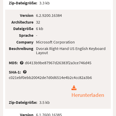
Zip-Dateigröße:
3.3 kb
Version
6.2.9200.16384
Architecture
32
Dateigröße
6 kb
Sprache
-
Company
Microsoft Corporation
Beschreibung
Dvorak Right-Hand US English Keyboard
Layout
MD5:
d6413b9be87967d26383f2a3ce746d45
SHA-1:
c021ebf0ebb20042de7d0d6514e4b2c4cc82a3b6
Herunterladen
Zip-Dateigröße:
3.5 kb
Version
6.1.7600.16385