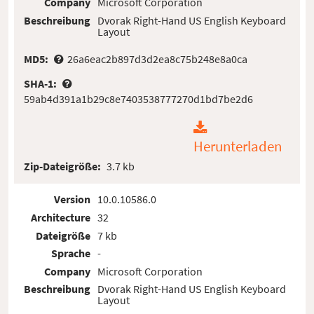
Company
Microsoft Corporation
Beschreibung
Dvorak Right-Hand US English Keyboard
Layout
MD5:
26a6eac2b897d3d2ea8c75b248e8a0ca
SHA-1:
59ab4d391a1b29c8e7403538777270d1bd7be2d6
Herunterladen
Zip-Dateigröße:
3.7 kb
Version
10.0.10586.0
Architecture
32
Dateigröße
7 kb
Sprache
-
Company
Microsoft Corporation
Beschreibung
Dvorak Right-Hand US English Keyboard
Layout