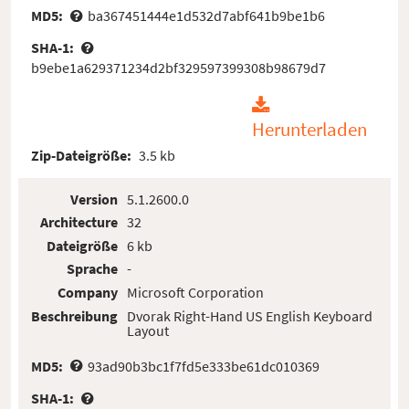
MD5:
ba367451444e1d532d7abf641b9be1b6
SHA-1:
b9ebe1a629371234d2bf329597399308b98679d7
Herunterladen
Zip-Dateigröße:
3.5 kb
Version
5.1.2600.0
Architecture
32
Dateigröße
6 kb
Sprache
-
Company
Microsoft Corporation
Beschreibung
Dvorak Right-Hand US English Keyboard
Layout
MD5:
93ad90b3bc1f7fd5e333be61dc010369
SHA-1: