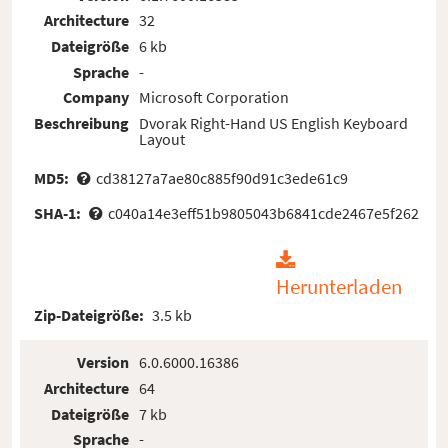
Architecture
32
Dateigröße
6 kb
Sprache
-
Company
Microsoft Corporation
Beschreibung
Dvorak Right-Hand US English Keyboard
Layout
MD5:
cd38127a7ae80c885f90d91c3ede61c9
SHA-1:
c040a14e3eff51b9805043b6841cde2467e5f262
Herunterladen
Zip-Dateigröße:
3.5 kb
Version
6.0.6000.16386
Architecture
64
Dateigröße
7 kb
Sprache
-