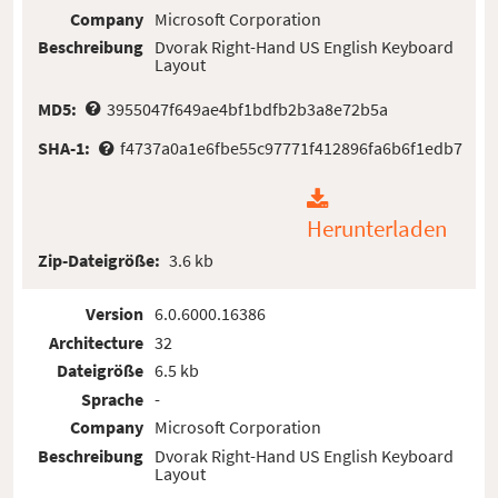
Company
Microsoft Corporation
Beschreibung
Dvorak Right-Hand US English Keyboard
Layout
MD5:
3955047f649ae4bf1bdfb2b3a8e72b5a
SHA-1:
f4737a0a1e6fbe55c97771f412896fa6b6f1edb7
Herunterladen
Zip-Dateigröße:
3.6 kb
Version
6.0.6000.16386
Architecture
32
Dateigröße
6.5 kb
Sprache
-
Company
Microsoft Corporation
Beschreibung
Dvorak Right-Hand US English Keyboard
Layout