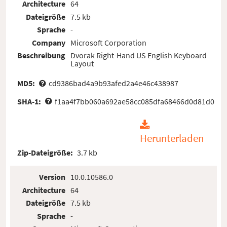
Architecture
64
Dateigröße
7.5 kb
Sprache
-
Company
Microsoft Corporation
Beschreibung
Dvorak Right-Hand US English Keyboard
Layout
MD5:
cd9386bad4a9b93afed2a4e46c438987
SHA-1:
f1aa4f7bb060a692ae58cc085dfa68466d0d81d0
Herunterladen
Zip-Dateigröße:
3.7 kb
Version
10.0.10586.0
Architecture
64
Dateigröße
7.5 kb
Sprache
-