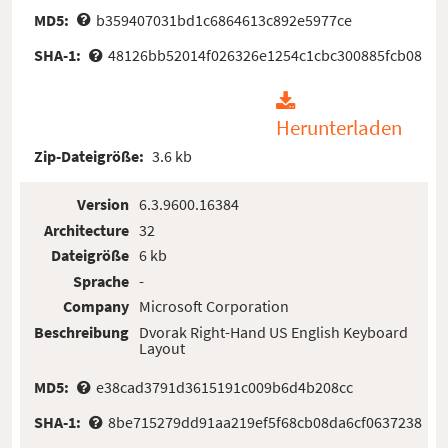
MD5:
b359407031bd1c6864613c892e5977ce
SHA-1:
48126bb52014f026326e1254c1cbc300885fcb08
Herunterladen
Zip-Dateigröße:
3.6 kb
Version
6.3.9600.16384
Architecture
32
Dateigröße
6 kb
Sprache
-
Company
Microsoft Corporation
Beschreibung
Dvorak Right-Hand US English Keyboard
Layout
MD5:
e38cad3791d3615191c009b6d4b208cc
SHA-1:
8be715279dd91aa219ef5f68cb08da6cf0637238