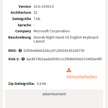
Version
10.0.14393.0
Architecture
32
Dateigröße
7 kb
Sprache
-
Company
Microsoft Corporation
Beschreibung
Dvorak Right-Hand US English Keyboard
Layout
MD5:
32f09edde632dccd7c2fd181d51d6739
SHA-1:
3ac8574b5aaded595c1c5f68b650e57c445be4f5
Herunterladen
Zip-Dateigröße:
3.6 kb
advertisement