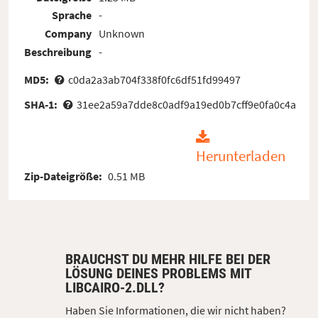
Sprache
-
Company
Unknown
Beschreibung
-
MD5:
c0da2a3ab704f338f0fc6df51fd99497
SHA-1:
31ee2a59a7dde8c0adf9a19ed0b7cff9e0fa0c4a
Herunterladen
Zip-Dateigröße:
0.51 MB
BRAUCHST DU MEHR HILFE BEI DER
LÖSUNG DEINES PROBLEMS MIT
LIBCAIRO-2.DLL?
Haben Sie Informationen, die wir nicht haben?