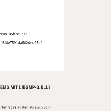
2ea8105b7d5372
fff8f6e7591da502ded08a4
LEMS MIT LIBGMP-3.DLL?
erten Spezialisten als auch von