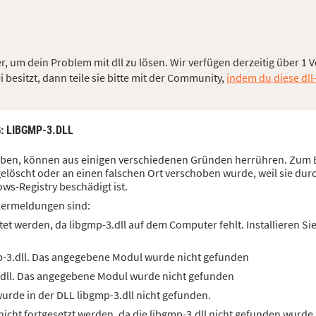
, um dein Problem mit dll zu lösen. Wir verfügen derzeitig über 1 V
besitzt, dann teile sie bitte mit der Community,
indem du diese dll
G
: LIBGMP-3.DLL
 haben, können aus einigen verschiedenen Gründen herrühren. Zum B
elöscht oder an einen falschen Ort verschoben wurde, weil sie dur
ws-Registry beschädigt ist.
lermeldungen sind:
et werden, da libgmp-3.dll auf dem Computer fehlt. Installieren S
p-3.dll. Das angegebene Modul wurde nicht gefunden
.dll. Das angegebene Modul wurde nicht gefunden
rde in der DLL libgmp-3.dll nicht gefunden.
cht fortgesetzt werden, da die libgmp-3.dll nicht gefunden wurde.