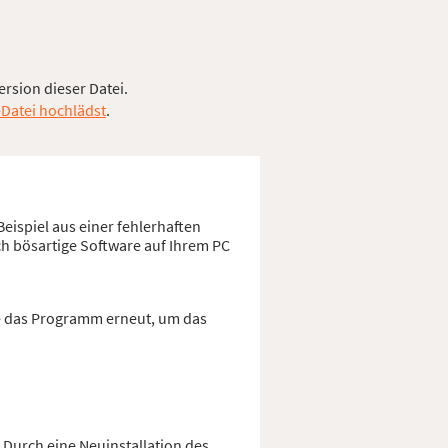
ersion dieser Datei.
-Datei hochlädst
.
eispiel aus einer fehlerhaften
ch bösartige Software auf Ihrem PC
ie das Programm erneut, um das
 Durch eine Neuinstallation des