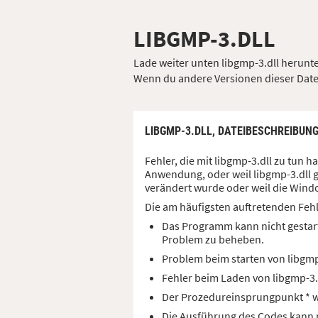
LIBGMP-3.DLL
Lade weiter unten libgmp-3.dll herunter
Wenn du andere Versionen dieser Datei 
LIBGMP-3.DLL,
DATEIBESCHREIBUN
Fehler, die mit libgmp-3.dll zu tun
Anwendung, oder weil libgmp-3.dll g
verändert wurde oder weil die Windo
Die am häufigsten auftretenden Feh
Das Programm kann nicht gestart
Problem zu beheben.
Problem beim starten von libgm
Fehler beim Laden von libgmp-3
Der Prozedureinsprungpunkt * wu
Die Ausführung des Codes kann ni