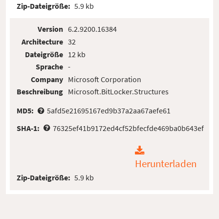
Zip-Dateigröße:
5.9 kb
Version
6.2.9200.16384
Architecture
32
Dateigröße
12 kb
Sprache
-
Company
Microsoft Corporation
Beschreibung
Microsoft.BitLocker.Structures
MD5:
5afd5e21695167ed9b37a2aa67aefe61
SHA-1:
76325ef41b9172ed4cf52bfecfde469ba0b643ef
Herunterladen
Zip-Dateigröße:
5.9 kb