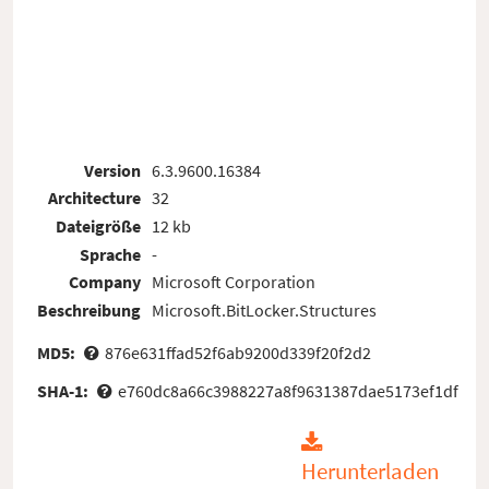
Version
6.3.9600.16384
Architecture
32
Dateigröße
12 kb
Sprache
-
Company
Microsoft Corporation
Beschreibung
Microsoft.BitLocker.Structures
MD5:
876e631ffad52f6ab9200d339f20f2d2
SHA-1:
e760dc8a66c3988227a8f9631387dae5173ef1df
Herunterladen