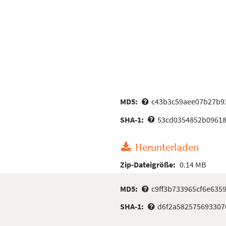
MD5:
c43b3c59aee07b27b93
SHA-1:
53cd0354852b09618
Herunterladen
Zip-Dateigröße:
0.14 MB
MD5:
c9ff3b733965cf6e635
SHA-1:
d6f2a582575693307