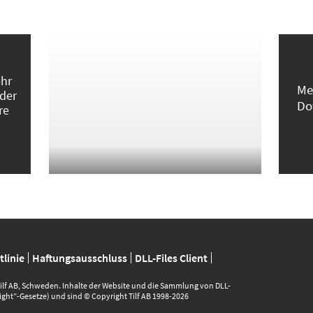
ehr
Me
 der
Do
re
linie
Haftungsausschluss
DLL-Files Client
 Tilf AB, Schweden. Inhalte der Website und die Sammlung von DLL-
ght”-Gesetze) und sind © Copyright Tilf AB 1998-2026