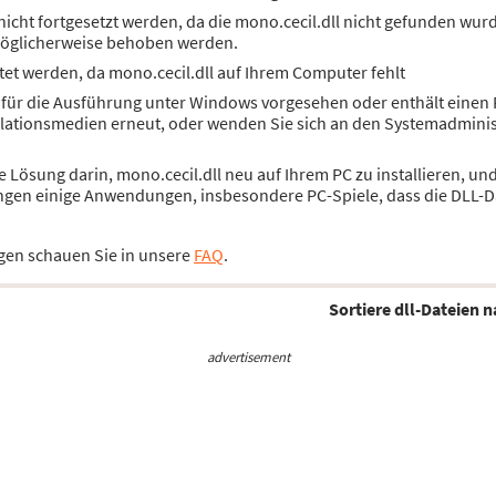
cht fortgesetzt werden, da die mono.cecil.dll nicht gefunden wurd
öglicherweise behoben werden.
et werden, da mono.cecil.dll auf Ihrem Computer fehlt
t für die Ausführung unter Windows vorgesehen oder enthält einen Fe
lationsmedien erneut, oder wenden Sie sich an den Systemadminis
ie Lösung darin, mono.cecil.dll neu auf Ihrem PC zu installieren, u
ngen einige Anwendungen, insbesondere PC-Spiele, dass die DLL-Da
gen schauen Sie in unsere
FAQ
.
Sortiere dll-Dateien n
advertisement