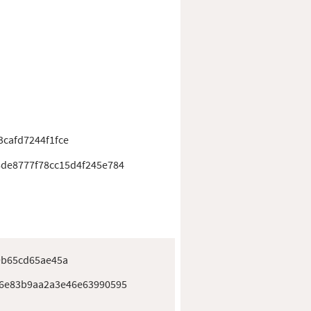
cafd7244f1fce
de8777f78cc15d4f245e784
9b65cd65ae45a
6e83b9aa2a3e46e63990595