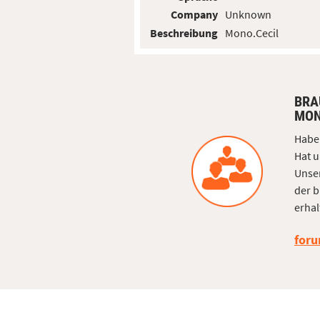
Company
Unknown
Beschreibung
Mono.Cecil
BRA
MON
Haben
Hat u
Unser
der b
erhal
foru