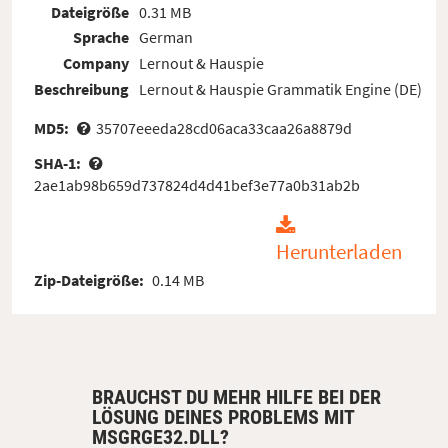
Dateigröße
0.31 MB
Sprache
German
Company
Lernout & Hauspie
Beschreibung
Lernout & Hauspie Grammatik Engine (DE)
MD5:
35707eeeda28cd06aca33caa26a8879d
SHA-1:
2ae1ab98b659d737824d4d41bef3e77a0b31ab2b
Herunterladen
Zip-Dateigröße:
0.14 MB
BRAUCHST DU MEHR HILFE BEI DER
LÖSUNG DEINES PROBLEMS MIT
MSGRGE32.DLL?