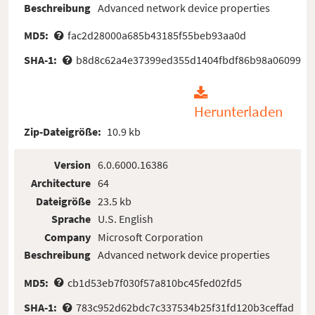
Beschreibung
Advanced network device properties
MD5:
fac2d28000a685b43185f55beb93aa0d
SHA-1:
b8d8c62a4e37399ed355d1404fbdf86b98a06099
Herunterladen
Zip-Dateigröße:
10.9 kb
Version
6.0.6000.16386
Architecture
64
Dateigröße
23.5 kb
Sprache
U.S. English
Company
Microsoft Corporation
Beschreibung
Advanced network device properties
MD5:
cb1d53eb7f030f57a810bc45fed02fd5
SHA-1:
783c952d62bdc7c337534b25f31fd120b3ceffad