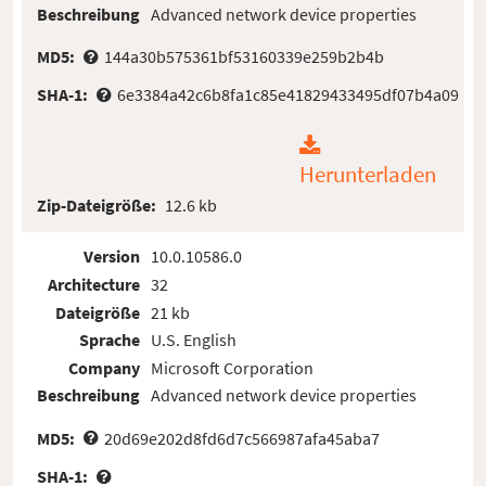
Beschreibung
Advanced network device properties
MD5:
144a30b575361bf53160339e259b2b4b
SHA-1:
6e3384a42c6b8fa1c85e41829433495df07b4a09
Herunterladen
Zip-Dateigröße:
12.6 kb
Version
10.0.10586.0
Architecture
32
Dateigröße
21 kb
Sprache
U.S. English
Company
Microsoft Corporation
Beschreibung
Advanced network device properties
MD5:
20d69e202d8fd6d7c566987afa45aba7
SHA-1: