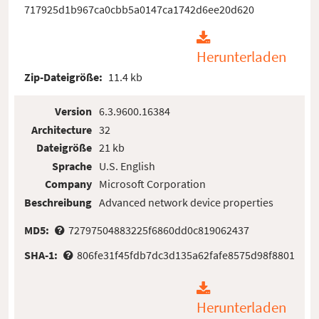
717925d1b967ca0cbb5a0147ca1742d6ee20d620
Herunterladen
Zip-Dateigröße:
11.4 kb
Version
6.3.9600.16384
Architecture
32
Dateigröße
21 kb
Sprache
U.S. English
Company
Microsoft Corporation
Beschreibung
Advanced network device properties
MD5:
72797504883225f6860dd0c819062437
SHA-1:
806fe31f45fdb7dc3d135a62fafe8575d98f8801
Herunterladen