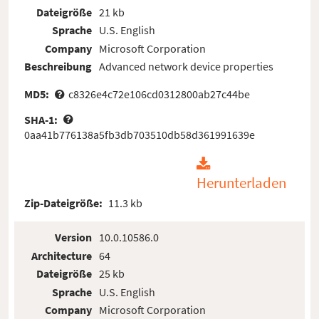
Dateigröße
21 kb
Sprache
U.S. English
Company
Microsoft Corporation
Beschreibung
Advanced network device properties
MD5:
c8326e4c72e106cd0312800ab27c44be
SHA-1:
0aa41b776138a5fb3db703510db58d361991639e
Herunterladen
Zip-Dateigröße:
11.3 kb
Version
10.0.10586.0
Architecture
64
Dateigröße
25 kb
Sprache
U.S. English
Company
Microsoft Corporation