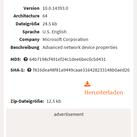
Version
10.0.14393.0
Architecture
64
Dateigröße
24.5 kb
Sprache
U.S. English
Company
Microsoft Corporation
Beschreibung
Advanced network device properties
MD5:
64b7198cf491ef24c1dee6bec0c5d431
SHA-1:
f816dea48f81a9449caae316428233148b0aed26
Herunterladen
Zip-Dateigröße:
12.5 kb
advertisement