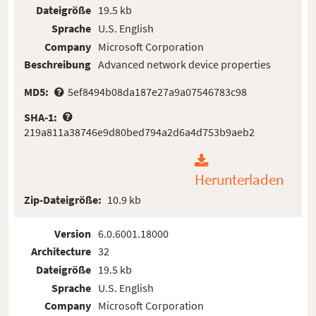
Dateigröße
19.5 kb
Sprache
U.S. English
Company
Microsoft Corporation
Beschreibung
Advanced network device properties
MD5:
5ef8494b08da187e27a9a07546783c98
SHA-1:
219a811a38746e9d80bed794a2d6a4d753b9aeb2
Herunterladen
Zip-Dateigröße:
10.9 kb
Version
6.0.6001.18000
Architecture
32
Dateigröße
19.5 kb
Sprache
U.S. English
Company
Microsoft Corporation