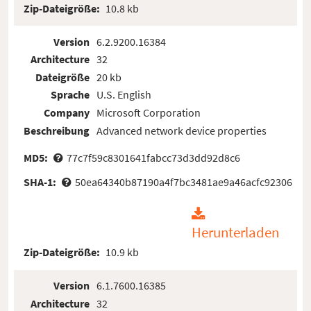
Zip-Dateigröße:
10.8 kb
Version
6.2.9200.16384
Architecture
32
Dateigröße
20 kb
Sprache
U.S. English
Company
Microsoft Corporation
Beschreibung
Advanced network device properties
MD5:
77c7f59c8301641fabcc73d3dd92d8c6
SHA-1:
50ea64340b87190a4f7bc3481ae9a46acfc92306
Herunterladen
Zip-Dateigröße:
10.9 kb
Version
6.1.7600.16385
Architecture
32