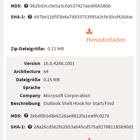
MD5:
9b2bd3cc9e5a3c0a537427aed06658bb
SHA-1:
d47be12d5f3b4a7d933753995a3cfe30cd426dac
Herunterladen
Zip-Dateigröße:
0.11 MB
Version
16.0.4266.1001
Architecture
64
Dateigröße
0.25 MB
Sprache
-
Company
Microsoft Corporation
Beschreibung
Outlook Shell Hook for Start/Find
MD5:
3ebd0b5d8e6126ae8812fa1ea9fcd27e
SHA-1:
28a26cd562fe2b53a645cd575a927881185b90d1