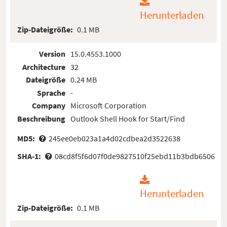
Herunterladen
Zip-Dateigröße:
0.1 MB
Version
15.0.4553.1000
Architecture
32
Dateigröße
0.24 MB
Sprache
-
Company
Microsoft Corporation
Beschreibung
Outlook Shell Hook for Start/Find
MD5:
245ee0eb023a1a4d02cdbea2d3522638
SHA-1:
08cd8f5f6d07f0de9827510f25ebd11b3bdb6506
Herunterladen
Zip-Dateigröße:
0.1 MB