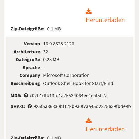
Herunterladen
Zip-Dateigröße:
0.1 MB
Version
16.0.8528.2126
Architecture
32
Dateigröße
0.25 MB
Sprache
-
Company
Microsoft Corporation
Beschreibung
Outlook Shell Hook for Start/Find
MD5:
c02b1dfb13fd1a75534064ee4eaf5b7a
SHA-1:
925f5a86830bf178b9a0f7aa45d2275639fbde9b
Herunterladen
Zip-Dateigröße:
0.1 MB