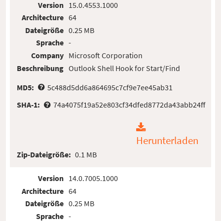
Version
15.0.4553.1000
Architecture
64
Dateigröße
0.25 MB
Sprache
-
Company
Microsoft Corporation
Beschreibung
Outlook Shell Hook for Start/Find
MD5:
5c488d5dd6a864695c7cf9e7ee45ab31
SHA-1:
74a4075f19a52e803cf34dfed8772da43abb24ff
Herunterladen
Zip-Dateigröße:
0.1 MB
Version
14.0.7005.1000
Architecture
64
Dateigröße
0.25 MB
Sprache
-