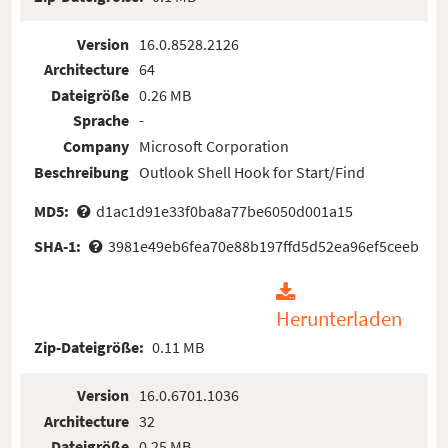
Version
16.0.8528.2126
Architecture
64
Dateigröße
0.26 MB
Sprache
-
Company
Microsoft Corporation
Beschreibung
Outlook Shell Hook for Start/Find
MD5:
d1ac1d91e33f0ba8a77be6050d001a15
SHA-1:
3981e49eb6fea70e88b197ffd5d52ea96ef5ceeb
Herunterladen
Zip-Dateigröße:
0.11 MB
Version
16.0.6701.1036
Architecture
32
Dateigröße
0.25 MB