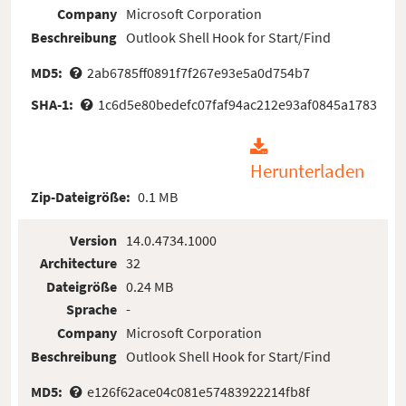
Company
Microsoft Corporation
Beschreibung
Outlook Shell Hook for Start/Find
MD5:
2ab6785ff0891f7f267e93e5a0d754b7
SHA-1:
1c6d5e80bedefc07faf94ac212e93af0845a1783
Herunterladen
Zip-Dateigröße:
0.1 MB
Version
14.0.4734.1000
Architecture
32
Dateigröße
0.24 MB
Sprache
-
Company
Microsoft Corporation
Beschreibung
Outlook Shell Hook for Start/Find
MD5:
e126f62ace04c081e57483922214fb8f