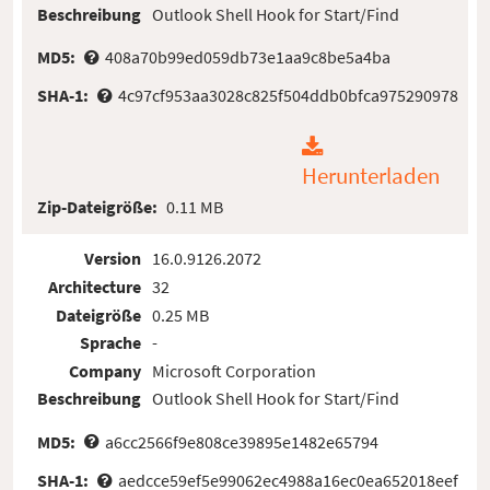
Beschreibung
Outlook Shell Hook for Start/Find
MD5:
408a70b99ed059db73e1aa9c8be5a4ba
SHA-1:
4c97cf953aa3028c825f504ddb0bfca975290978
Herunterladen
Zip-Dateigröße:
0.11 MB
Version
16.0.9126.2072
Architecture
32
Dateigröße
0.25 MB
Sprache
-
Company
Microsoft Corporation
Beschreibung
Outlook Shell Hook for Start/Find
MD5:
a6cc2566f9e808ce39895e1482e65794
SHA-1:
aedcce59ef5e99062ec4988a16ec0ea652018eef