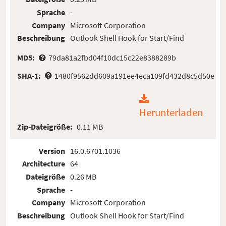
Sprache
-
Company
Microsoft Corporation
Beschreibung
Outlook Shell Hook for Start/Find
MD5:
79da81a2fbd04f10dc15c22e8388289b
SHA-1:
1480f9562dd609a191ee4eca109fd432d8c5d50e
Herunterladen
Zip-Dateigröße:
0.11 MB
Version
16.0.6701.1036
Architecture
64
Dateigröße
0.26 MB
Sprache
-
Company
Microsoft Corporation
Beschreibung
Outlook Shell Hook for Start/Find