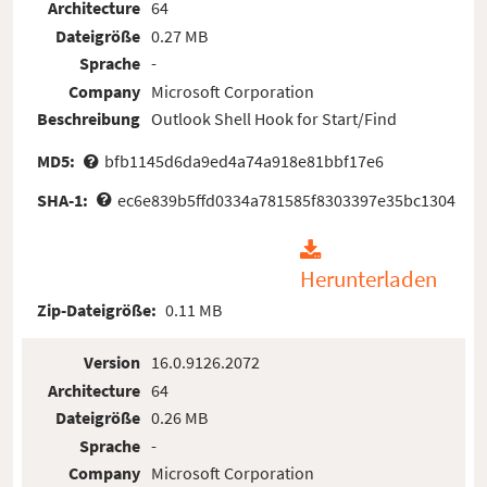
Architecture
64
Dateigröße
0.27 MB
Sprache
-
Company
Microsoft Corporation
Beschreibung
Outlook Shell Hook for Start/Find
MD5:
bfb1145d6da9ed4a74a918e81bbf17e6
SHA-1:
ec6e839b5ffd0334a781585f8303397e35bc1304
Herunterladen
Zip-Dateigröße:
0.11 MB
Version
16.0.9126.2072
Architecture
64
Dateigröße
0.26 MB
Sprache
-
Company
Microsoft Corporation