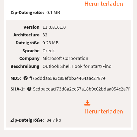
Herunterladen
Zip-Dateigröße:
0.1 MB
Version
11.0.8161.0
Architecture
32
Dateigröße
0.23 MB
Sprache
Greek
Company
Microsoft Corporation
Beschreibung
Outlook Shell Hook for Start/Find
MD5:
ff75ddda55e3c85efbb24464aac2787e
SHA-1:
5cdbaeeacf73d6a2ee57a18b9c62bdaa054c2a7f
Herunterladen
Zip-Dateigröße:
84.7 kb