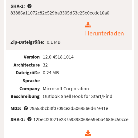
SHA-1:
83886a11072c82e529ba3305d53e25e0ecde10a0
Herunterladen
Zip-Dateigröße:
0.1 MB
Version
12.0.4518.1014
Architecture
32
Dateigröße
0.24 MB
Sprache
-
Company
Microsoft Corporation
Beschreibung
Outlook Shell Hook for Start/Find
MD5:
29553bcb3f0709ce3d5069566d67e41e
SHA-1:
12becf2f021e237a9398068e59eba468f6c50cce