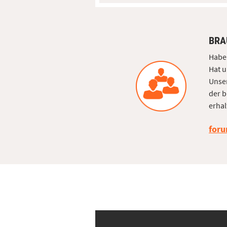
BRA
Haben
Hat u
Unser
der b
erhal
foru