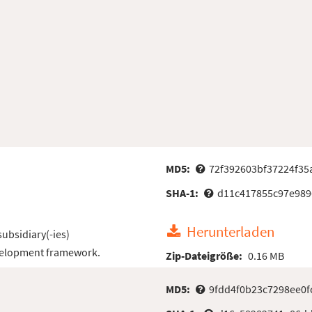
MD5:
72f392603bf37224f3
SHA-1:
d11c417855c97e989
Herunterladen
subsidiary(-ies)
velopment framework.
Zip-Dateigröße:
0.16 MB
MD5:
9fdd4f0b23c7298ee0f