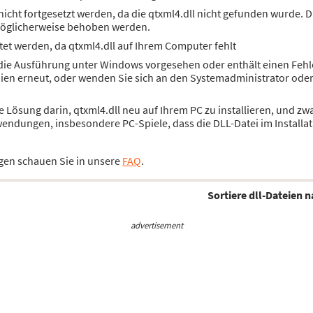
cht fortgesetzt werden, da die qtxml4.dll nicht gefunden wurde. D
öglicherweise behoben werden.
et werden, da qtxml4.dll auf Ihrem Computer fehlt
r die Ausführung unter Windows vorgesehen oder enthält einen Fehl
dien erneut, oder wenden Sie sich an den Systemadministrator ode
ie Lösung darin, qtxml4.dll neu auf Ihrem PC zu installieren, und 
wendungen, insbesondere PC-Spiele, dass die DLL-Datei im Installat
gen schauen Sie in unsere
FAQ
.
Sortiere dll-Dateien n
advertisement