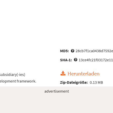
MD5:
28cb7f1ca0438d7592
SHA-1:
13ce4fc21f03172e1
Herunterladen
subsidiary(-ies)
velopment framework.
Zip-Dateigröße:
0.13 MB
advertisement