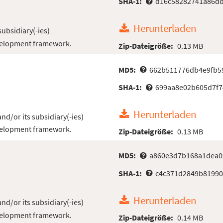
SHA-1:
d16c58282741a86dd
Herunterladen
subsidiary(-ies)
velopment framework.
Zip-Dateigröße:
0.13 MB
MD5:
662b511776db4e9fb5
SHA-1:
699aa8e02b605d7f7
Herunterladen
nd/or its subsidiary(-ies)
velopment framework.
Zip-Dateigröße:
0.13 MB
MD5:
a860e3d7b168a1dea0
SHA-1:
c4c371d2849b81990
Herunterladen
nd/or its subsidiary(-ies)
velopment framework.
Zip-Dateigröße:
0.14 MB