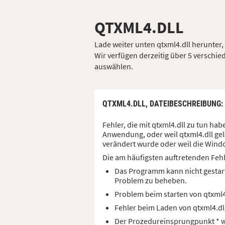
QTXML4.DLL
Lade weiter unten qtxml4.dll herunter,
Wir verfügen derzeitig über 5 verschied
auswählen.
QTXML4.DLL,
DATEIBESCHREIBUNG
Fehler, die mit qtxml4.dll zu tun h
Anwendung, oder weil qtxml4.dll gel
verändert wurde oder weil die Windo
Die am häufigsten auftretenden Feh
Das Programm kann nicht gestart
Problem zu beheben.
Problem beim starten von qtxml
Fehler beim Laden von qtxml4.d
Der Prozedureinsprungpunkt * wu