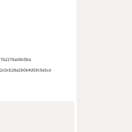
e762276a58c0ba
12c0cb28a26064d59c9a5ce