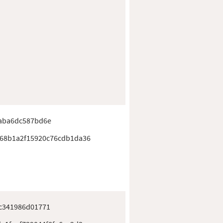
5aba6dc587bd6e
68b1a2f15920c76cdb1da36
c341986d01771