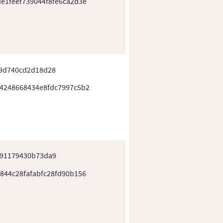
e1feef739044f8fe6ca2d3e
9d740cd2d18d28
4248668434e8fdc7997c5b2
91179430b73da9
844c28fafabfc28fd90b156