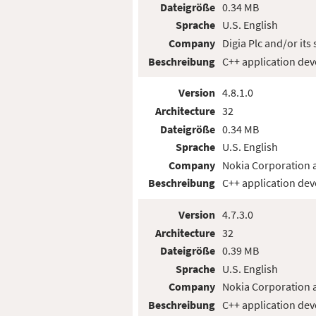
Dateigröße
0.34 MB
Sprache
U.S. English
Company
Digia Plc and/or its 
Beschreibung
C++ application de
Version
4.8.1.0
Architecture
32
Dateigröße
0.34 MB
Sprache
U.S. English
Company
Nokia Corporation a
Beschreibung
C++ application de
Version
4.7.3.0
Architecture
32
Dateigröße
0.39 MB
Sprache
U.S. English
Company
Nokia Corporation a
Beschreibung
C++ application de