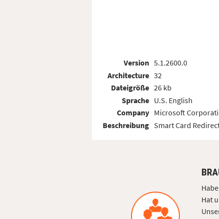
Version
5.1.2600.0
Architecture
32
Dateigröße
26 kb
Sprache
U.S. English
Company
Microsoft Corporat
Beschreibung
Smart Card Redirect
BRA
Haben
Hat u
Unser