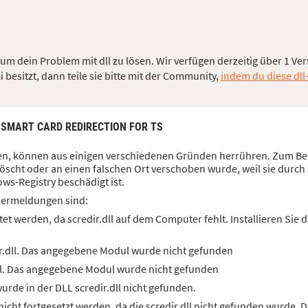
 um dein Problem mit dll zu lösen. Wir verfügen derzeitig über 1 Ver
besitzt, dann teile sie bitte mit der Community,
indem du diese dll
: SMART CARD REDIRECTION FOR TS
haben, können aus einigen verschiedenen Gründen herrühren. Zum Bei
löscht oder an einen falschen Ort verschoben wurde, weil sie durch
ws-Registry beschädigt ist.
lermeldungen sind:
et werden, da scredir.dll auf dem Computer fehlt. Installieren Si
r.dll. Das angegebene Modul wurde nicht gefunden
ll. Das angegebene Modul wurde nicht gefunden
rde in der DLL scredir.dll nicht gefunden.
cht fortgesetzt werden, da die scredir.dll nicht gefunden wurde. D