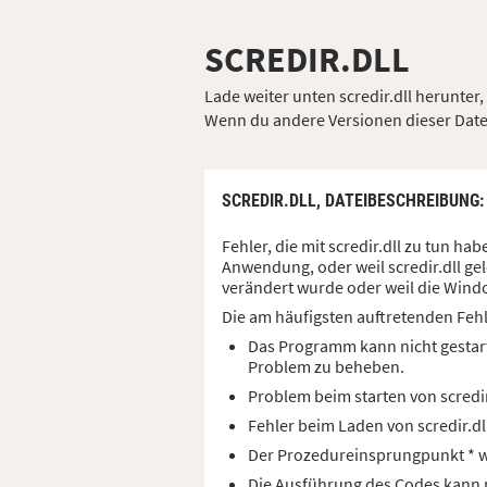
SCREDIR.DLL
Lade weiter unten scredir.dll herunter,
Wenn du andere Versionen dieser Datei 
SCREDIR.DLL,
DATEIBESCHREIBUNG
Fehler, die mit scredir.dll zu tun 
Anwendung, oder weil scredir.dll ge
verändert wurde oder weil die Windo
Die am häufigsten auftretenden Feh
Das Programm kann nicht gestart
Problem zu beheben.
Problem beim starten von scredi
Fehler beim Laden von scredir.d
Der Prozedureinsprungpunkt * wu
Die Ausführung des Codes kann ni