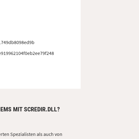
1749db8098ed9b
e919962104f0eb2ee79f248
EMS MIT SCREDIR.DLL?
erten Spezialisten als auch von