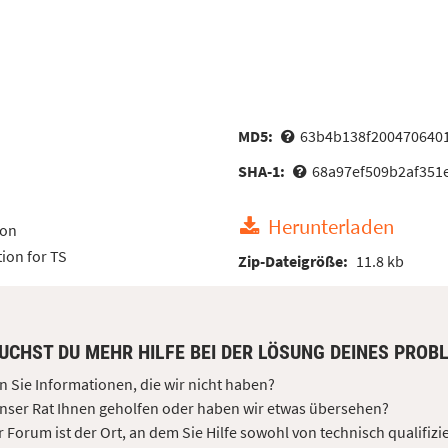
MD5:
63b4b138f200470640
SHA-1:
68a97ef509b2af351
Herunterladen
ion
ion for TS
Zip-Dateigröße:
11.8 kb
UCHST DU MEHR HILFE BEI DER LÖSUNG DEINES PROBL
 Sie Informationen, die wir nicht haben?
nser Rat Ihnen geholfen oder haben wir etwas übersehen?
 Forum ist der Ort, an dem Sie Hilfe sowohl von technisch qualifizi