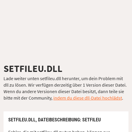
SETFILEU.DLL
Lade weiter unten setfileu.dll herunter, um dein Problem mit
dll zu lösen. Wir verfügen derzeitig über 1 Version dieser Datei.
Wenn du andere Versionen dieser Datei besitzt, dann teile sie
bitte mit der Community,
indem du diese dll-Datei hochlädst
.
SETFILEU.DLL,
DATEIBESCHREIBUNG
: SETFILEU
Fehler, die mit setfileu.dll zu tun haben, können aus