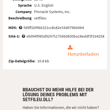
Sprache
U.S. English
Company
Pinnacle Systems, Inc.
Beschreibung
setfileu
MD5:
fd9ff1bf966321cc8c82e33d079bb0b4
SHA-1:
eb994f983d929751756b0830ba18eddf3f164258
Herunterladen
Zip-Dateigröße:
10.8 kb
BRAUCHST DU MEHR HILFE BEI DER
LÖSUNG DEINES PROBLEMS MIT
SETFILEU.DLL?
Haben Sie Informationen, die wir nicht haben?