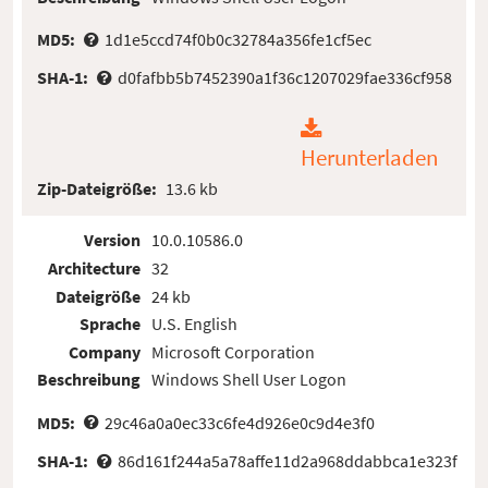
MD5:
1d1e5ccd74f0b0c32784a356fe1cf5ec
SHA-1:
d0fafbb5b7452390a1f36c1207029fae336cf958
Herunterladen
Zip-Dateigröße:
13.6 kb
Version
10.0.10586.0
Architecture
32
Dateigröße
24 kb
Sprache
U.S. English
Company
Microsoft Corporation
Beschreibung
Windows Shell User Logon
MD5:
29c46a0a0ec33c6fe4d926e0c9d4e3f0
SHA-1:
86d161f244a5a78affe11d2a968ddabbca1e323f