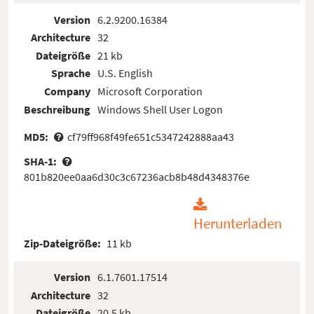
Version
6.2.9200.16384
Architecture
32
Dateigröße
21 kb
Sprache
U.S. English
Company
Microsoft Corporation
Beschreibung
Windows Shell User Logon
MD5:
cf79ff968f49fe651c5347242888aa43
SHA-1:
801b820ee0aa6d30c3c67236acb8b48d4348376e
Herunterladen
Zip-Dateigröße:
11 kb
Version
6.1.7601.17514
Architecture
32
Dateigröße
20.5 kb