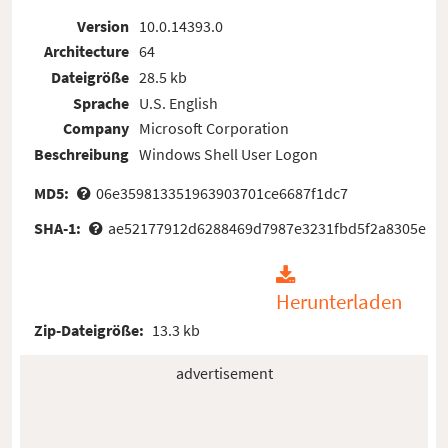
Version
10.0.14393.0
Architecture
64
Dateigröße
28.5 kb
Sprache
U.S. English
Company
Microsoft Corporation
Beschreibung
Windows Shell User Logon
MD5:
06e359813351963903701ce6687f1dc7
SHA-1:
ae52177912d6288469d7987e3231fbd5f2a8305e
Herunterladen
Zip-Dateigröße:
13.3 kb
advertisement