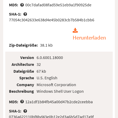
MD5:
00c7dafad08fad59e51eb9a1f90925de
SHA-1:
77054c3042633e638d4e45b0283cb7b584b1cbb6
Herunterladen
Zip-Dateigröße:
38.1 kb
Version
6.0.6001.18000
Architecture
32
Dateigröße
67 kb
Sprache
U.S. English
Company
Microsoft Corporation
Beschreibung
Windows Shell User Logon
MD5:
12a1df1b84fb45a00d47b2cde2ceebba
SHA-1:
0736a622110bf8bd43e0b12e2d3a6b5d7ad17a9f