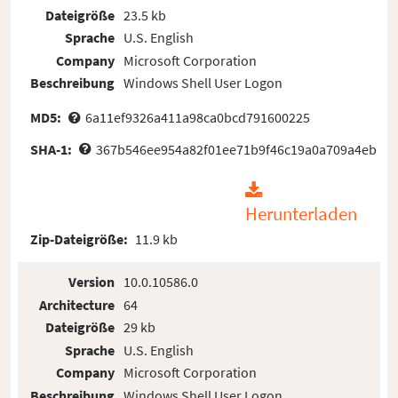
Dateigröße
23.5 kb
Sprache
U.S. English
Company
Microsoft Corporation
Beschreibung
Windows Shell User Logon
MD5:
6a11ef9326a411a98ca0bcd791600225
SHA-1:
367b546ee954a82f01ee71b9f46c19a0a709a4eb
Herunterladen
Zip-Dateigröße:
11.9 kb
Version
10.0.10586.0
Architecture
64
Dateigröße
29 kb
Sprache
U.S. English
Company
Microsoft Corporation
Beschreibung
Windows Shell User Logon