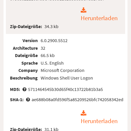
Herunterladen
Zip-Dateigröße:
34.3 kb
Version
6.0.2900.5512
Architecture
32
Dateigröße
66.5 kb
Sprache
U.S. English
Company
Microsoft Corporation
Beschreibung
Windows Shell User Logon
MD5:
5711464545b30d65f40c13722b81b3a5
SHA-1:
ae688b08a0fd596f5a85209526bfc742058342ed
Herunterladen
Zip-Dateigröße:
31.1 kb