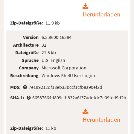
Herunterladen
Zip-Dateigröße:
11.9 kb
Version
6.3.9600.16384
Architecture
32
Dateigröße
21.5 kb
Sprache
U.S. English
Company
Microsoft Corporation
Beschreibung
Windows Shell User Logon
MD5:
7e199212df18eb33bccf1cfb8a90ef2d
SHA-1:
66587664d809cfb832a6f37addfdc7e09fed9d2b
Herunterladen
Zip-Dateigröße:
11 kb