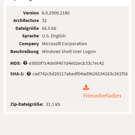
Version
6.0.2900.2180
Architecture
32
Dateigröße
66.5 kb
Sprache
U.S. English
Company
Microsoft Corporation
Beschreibung
Windows Shell User Logon
MD5:
e3050f7c4de9f457d4e02ecb33c7ec42
SHA-1:
cad742c5d20117abedf04ad9626534163c361f56
Herunterladen
Zip-Dateigröße:
31.1 kb