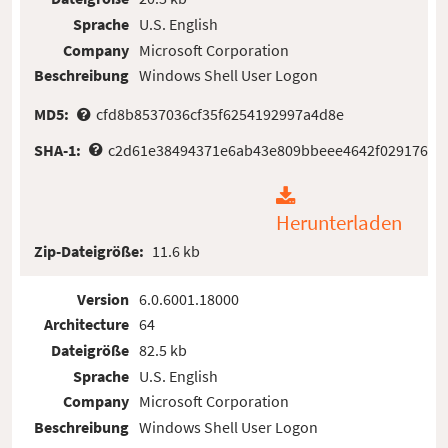
Sprache
U.S. English
Company
Microsoft Corporation
Beschreibung
Windows Shell User Logon
MD5:
cfd8b8537036cf35f6254192997a4d8e
SHA-1:
c2d61e38494371e6ab43e809bbeee4642f029176
Herunterladen
Zip-Dateigröße:
11.6 kb
Version
6.0.6001.18000
Architecture
64
Dateigröße
82.5 kb
Sprache
U.S. English
Company
Microsoft Corporation
Beschreibung
Windows Shell User Logon