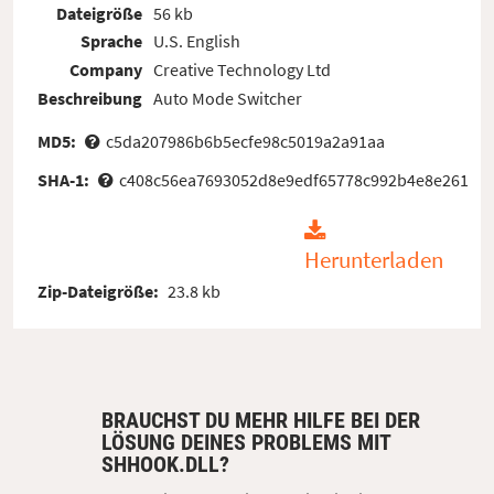
Dateigröße
56 kb
Sprache
U.S. English
Company
Creative Technology Ltd
Beschreibung
Auto Mode Switcher
MD5:
c5da207986b6b5ecfe98c5019a2a91aa
SHA-1:
c408c56ea7693052d8e9edf65778c992b4e8e261
Herunterladen
Zip-Dateigröße:
23.8 kb
BRAUCHST DU MEHR HILFE BEI DER
LÖSUNG DEINES PROBLEMS MIT
SHHOOK.DLL?