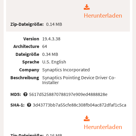
Herunterladen
Zip-Dateigröße:
0.14 MB
Version
19.4.3.38
Architecture
64
Dateigröße
0.34 MB
Sprache
U.S. English
Company
Synaptics Incorporated
Beschreibung
Synaptics Pointing Device Driver Co-
Installer
MD5:
5617d5258870788197e909ed4888828e
SHA-1:
3d43773bb7a55cfe88c308fb04ac872dfaf1c5ca
Herunterladen
Zip-Dateigröße:
0.16 MB