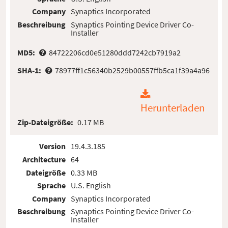
Company
Synaptics Incorporated
Beschreibung
Synaptics Pointing Device Driver Co-
Installer
MD5:
84722206cd0e51280ddd7242cb7919a2
SHA-1:
78977ff1c56340b2529b00557ffb5ca1f39a4a96
Herunterladen
Zip-Dateigröße:
0.17 MB
Version
19.4.3.185
Architecture
64
Dateigröße
0.33 MB
Sprache
U.S. English
Company
Synaptics Incorporated
Beschreibung
Synaptics Pointing Device Driver Co-
Installer