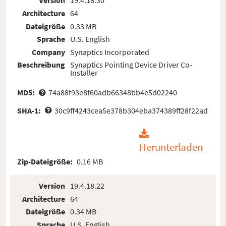
Version
19.4.18.30
Architecture
64
Dateigröße
0.33 MB
Sprache
U.S. English
Company
Synaptics Incorporated
Beschreibung
Synaptics Pointing Device Driver Co-
Installer
MD5:
74a88f93e8f60adb66348bb4e5d02240
SHA-1:
30c9ff4243cea5e378b304eba374389ff28f22ad
Herunterladen
Zip-Dateigröße:
0.16 MB
Version
19.4.18.22
Architecture
64
Dateigröße
0.34 MB
Sprache
U.S. English