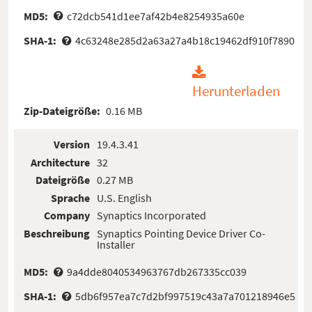
MD5:
c72dcb541d1ee7af42b4e8254935a60e
SHA-1:
4c63248e285d2a63a27a4b18c19462df910f7890
Herunterladen
Zip-Dateigröße:
0.16 MB
Version
19.4.3.41
Architecture
32
Dateigröße
0.27 MB
Sprache
U.S. English
Company
Synaptics Incorporated
Beschreibung
Synaptics Pointing Device Driver Co-
Installer
MD5:
9a4dde8040534963767db267335cc039
SHA-1:
5db6f957ea7c7d2bf997519c43a7a701218946e5