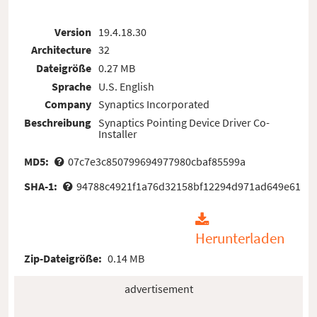
Version
19.4.18.30
Architecture
32
Dateigröße
0.27 MB
Sprache
U.S. English
Company
Synaptics Incorporated
Beschreibung
Synaptics Pointing Device Driver Co-
Installer
MD5:
07c7e3c850799694977980cbaf85599a
SHA-1:
94788c4921f1a76d32158bf12294d971ad649e61
Herunterladen
Zip-Dateigröße:
0.14 MB
advertisement