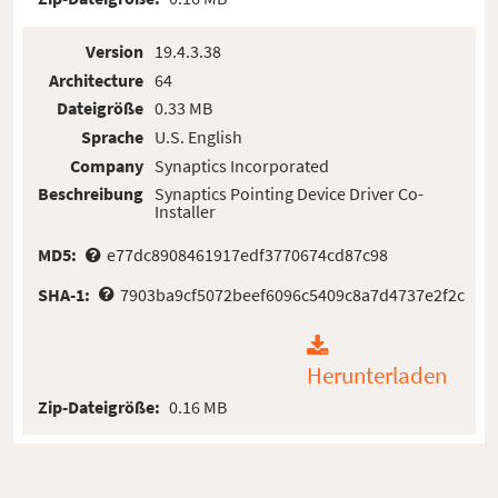
Version
19.4.3.38
Architecture
64
Dateigröße
0.33 MB
Sprache
U.S. English
Company
Synaptics Incorporated
Beschreibung
Synaptics Pointing Device Driver Co-
Installer
MD5:
e77dc8908461917edf3770674cd87c98
SHA-1:
7903ba9cf5072beef6096c5409c8a7d4737e2f2c
Herunterladen
Zip-Dateigröße:
0.16 MB