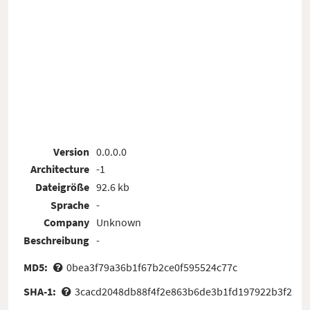
Version
0.0.0.0
Architecture
-1
Dateigröße
92.6 kb
Sprache
-
Company
Unknown
Beschreibung
-
MD5:
0bea3f79a36b1f67b2ce0f595524c77c
SHA-1:
3cacd2048db88f4f2e863b6de3b1fd197922b3f2