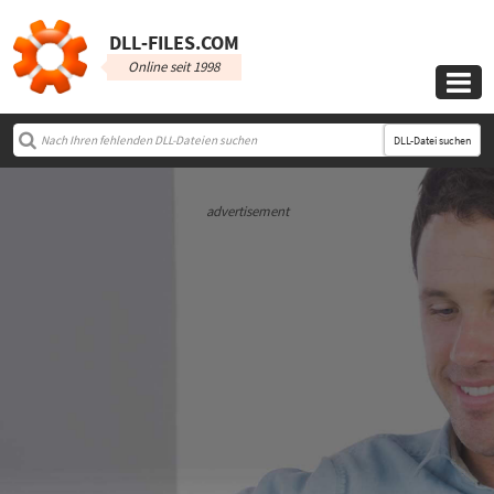
DLL‑FILES.COM
Online seit 1998

DLL-Datei suchen
advertisement