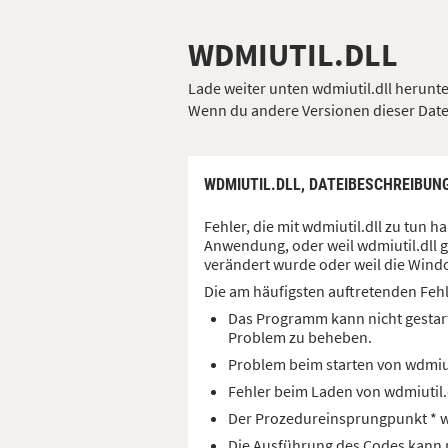
WDMIUTIL.DLL
Lade weiter unten wdmiutil.dll herunter
Wenn du andere Versionen dieser Datei 
WDMIUTIL.DLL,
DATEIBESCHREIBUN
Fehler, die mit wdmiutil.dll zu tun
Anwendung, oder weil wdmiutil.dll g
verändert wurde oder weil die Windo
Die am häufigsten auftretenden Feh
Das Programm kann nicht gestart
Problem zu beheben.
Problem beim starten von wdmiu
Fehler beim Laden von wdmiutil
Der Prozedureinsprungpunkt * wu
Die Ausführung des Codes kann ni