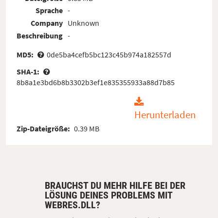
Sprache
-
Company
Unknown
Beschreibung
-
MD5:
0de5ba4cefb5bc123c45b974a182557d
SHA-1:
8b8a1e3bd6b8b3302b3ef1e835355933a88d7b85
Herunterladen
Zip-Dateigröße:
0.39 MB
BRAUCHST DU MEHR HILFE BEI DER
LÖSUNG DEINES PROBLEMS MIT
WEBRES.DLL?