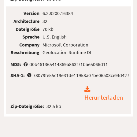
Version
6.2.9200.16384
Architecture
32
Dateigröße
70 kb
Sprache
U.S. English
Company
Microsoft Corporation
Beschreibung
Geolocation Runtime DLL
MD5:
d0b461365414869a863f71bae5066d11
SHA-1:
78079fe55c19e31de11958a07be06a03ce9fd427
Herunterladen
Zip-Dateigröße:
32.5 kb