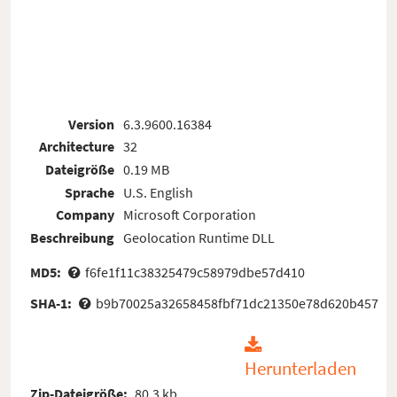
Version
6.3.9600.16384
Architecture
32
Dateigröße
0.19 MB
Sprache
U.S. English
Company
Microsoft Corporation
Beschreibung
Geolocation Runtime DLL
MD5:
f6fe1f11c38325479c58979dbe57d410
SHA-1:
b9b70025a32658458fbf71dc21350e78d620b457
Herunterladen
Zip-Dateigröße:
80.3 kb