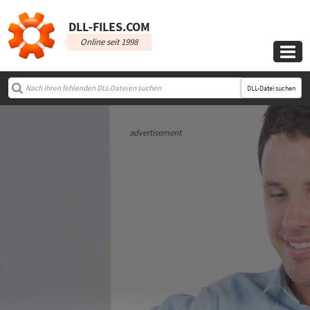
DLL‑FILES.COM
Online seit 1998

DLL-Datei suchen
advertisement