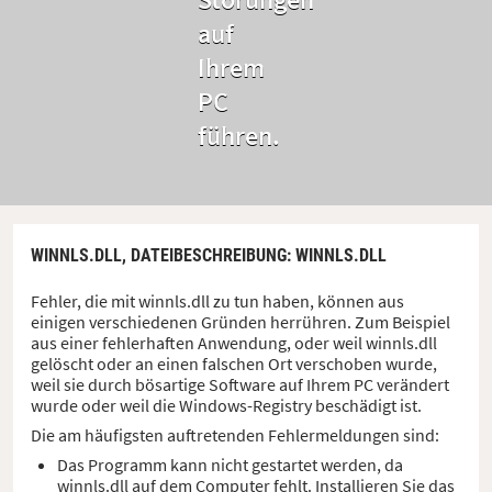
auf
Ihrem
PC
führen.
WINNLS.DLL,
DATEIBESCHREIBUNG
: WINNLS.DLL
Fehler, die mit winnls.dll zu tun haben, können aus
einigen verschiedenen Gründen herrühren. Zum Beispiel
aus einer fehlerhaften Anwendung, oder weil winnls.dll
gelöscht oder an einen falschen Ort verschoben wurde,
weil sie durch bösartige Software auf Ihrem PC verändert
wurde oder weil die Windows-Registry beschädigt ist.
Die am häufigsten auftretenden Fehlermeldungen sind:
Das Programm kann nicht gestartet werden, da
winnls.dll auf dem Computer fehlt. Installieren Sie das