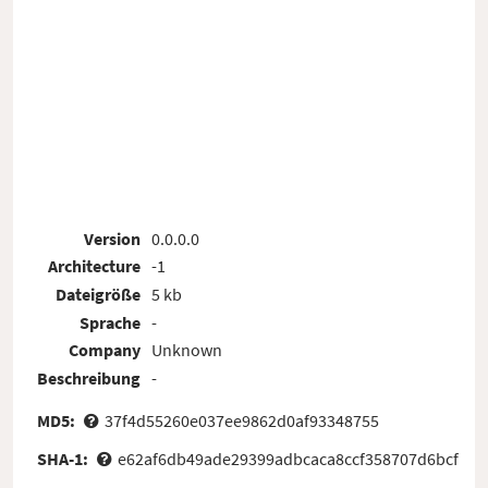
Version
0.0.0.0
Architecture
-1
Dateigröße
5 kb
Sprache
-
Company
Unknown
Beschreibung
-
MD5:
37f4d55260e037ee9862d0af93348755
SHA-1:
e62af6db49ade29399adbcaca8ccf358707d6bcf