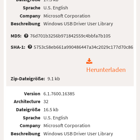
Sprache
U.S. English
Company
Microsoft Corporation
Beschreibung
Windows USB Driver User Library
MD5:
76d701b3256b971842559c4bbfa7b105
SHA-1:
5753c58eb661a990486447a34c2029c177d70c86
Herunterladen
Zip-Dateigröße:
9.1 kb
Version
6.1.7600.16385
Architecture
32
Dateigröße
16.5 kb
Sprache
U.S. English
Company
Microsoft Corporation
Beschreibung
Windows USB Driver User Library