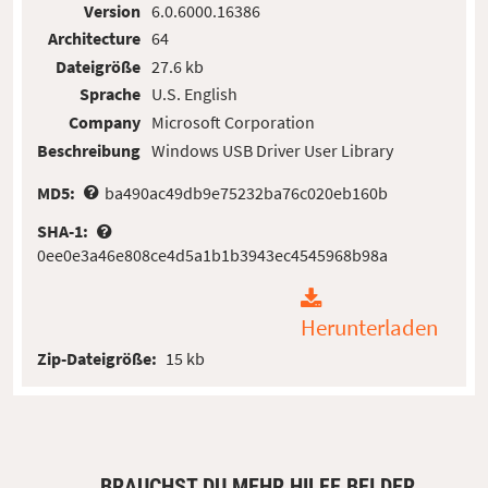
Version
6.0.6000.16386
Architecture
64
Dateigröße
27.6 kb
Sprache
U.S. English
Company
Microsoft Corporation
Beschreibung
Windows USB Driver User Library
MD5:
ba490ac49db9e75232ba76c020eb160b
SHA-1:
0ee0e3a46e808ce4d5a1b1b3943ec4545968b98a
Herunterladen
Zip-Dateigröße:
15 kb
BRAUCHST DU MEHR HILFE BEI DER