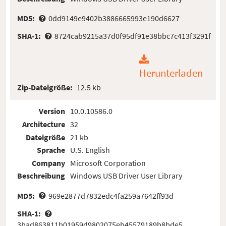
MD5:
0dd9149e9402b3886665993e190d6627
SHA-1:
8724cab9215a37d0f95df91e38bbc7c413f3291f
Herunterladen
Zip-Dateigröße:
12.5 kb
Version
10.0.10586.0
Architecture
32
Dateigröße
21 kb
Sprache
U.S. English
Company
Microsoft Corporation
Beschreibung
Windows USB Driver User Library
MD5:
969e2877d7832edc4fa259a7642ff93d
SHA-1:
3bad863811b01959d9802075eb45579189b8bde5