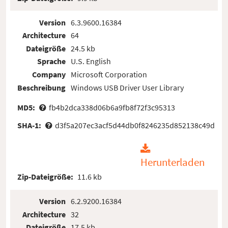
Version
6.3.9600.16384
Architecture
64
Dateigröße
24.5 kb
Sprache
U.S. English
Company
Microsoft Corporation
Beschreibung
Windows USB Driver User Library
MD5:
fb4b2dca338d06b6a9fb8f72f3c95313
SHA-1:
d3f5a207ec3acf5d44db0f8246235d852138c49d
Herunterladen
Zip-Dateigröße:
11.6 kb
Version
6.2.9200.16384
Architecture
32
Dateigröße
17.5 kb