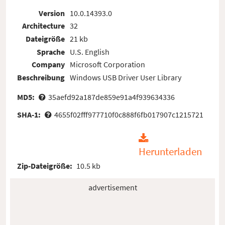
Version
10.0.14393.0
Architecture
32
Dateigröße
21 kb
Sprache
U.S. English
Company
Microsoft Corporation
Beschreibung
Windows USB Driver User Library
MD5:
35aefd92a187de859e91a4f939634336
SHA-1:
4655f02fff977710f0c888f6fb017907c1215721
Herunterladen
Zip-Dateigröße:
10.5 kb
advertisement