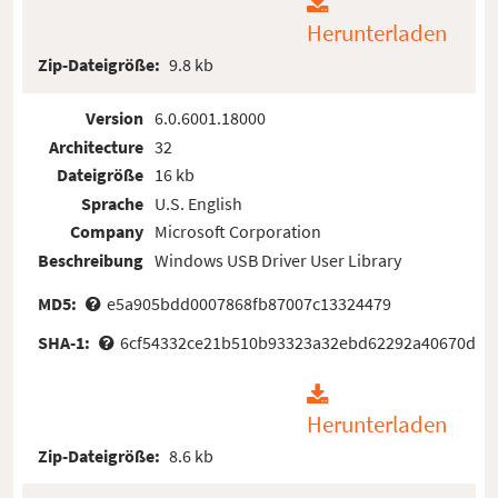
Herunterladen
Zip-Dateigröße:
9.8 kb
Version
6.0.6001.18000
Architecture
32
Dateigröße
16 kb
Sprache
U.S. English
Company
Microsoft Corporation
Beschreibung
Windows USB Driver User Library
MD5:
e5a905bdd0007868fb87007c13324479
SHA-1:
6cf54332ce21b510b93323a32ebd62292a40670d
Herunterladen
Zip-Dateigröße:
8.6 kb