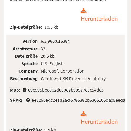
Herunterladen
Zip-Dateigröße:
10.5 kb
Version
6.3.9600.16384
Architecture
32
Dateigröße
20.5 kb
Sprache
U.S. English
Company
Microsoft Corporation
Beschreibung
Windows USB Driver User Library
MD5:
69e995be8662d030e7b999a7e5c54dc3
SHA-1:
ee5250edc241d2acf6786382b6366105da05eeda
Herunterladen
Zip-Dateigröße:
9.9 kb