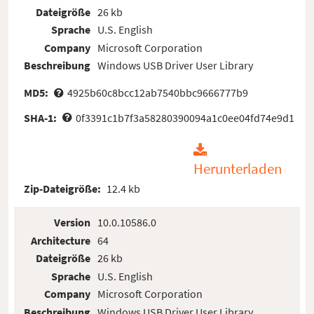
Dateigröße
26 kb
Sprache
U.S. English
Company
Microsoft Corporation
Beschreibung
Windows USB Driver User Library
MD5:
4925b60c8bcc12ab7540bbc9666777b9
SHA-1:
0f3391c1b7f3a58280390094a1c0ee04fd74e9d1
Herunterladen
Zip-Dateigröße:
12.4 kb
Version
10.0.10586.0
Architecture
64
Dateigröße
26 kb
Sprache
U.S. English
Company
Microsoft Corporation
Beschreibung
Windows USB Driver User Library