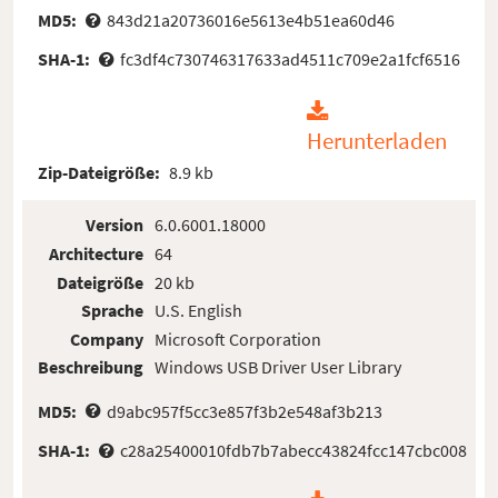
MD5:
843d21a20736016e5613e4b51ea60d46
SHA-1:
fc3df4c730746317633ad4511c709e2a1fcf6516
Herunterladen
Zip-Dateigröße:
8.9 kb
Version
6.0.6001.18000
Architecture
64
Dateigröße
20 kb
Sprache
U.S. English
Company
Microsoft Corporation
Beschreibung
Windows USB Driver User Library
MD5:
d9abc957f5cc3e857f3b2e548af3b213
SHA-1:
c28a25400010fdb7b7abecc43824fcc147cbc008