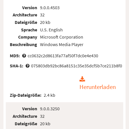
Version
9.0.0.4503
Architecture
32
Dateigröße
20 kb
Sprache
U.S. English
Company
Microsoft Corporation
Beschreibung
Windows Media Player
MD5:
cc0632c2d8613fa77af50f7dc0e4e430
SHA-1:
075803db92bc86a8151c35e35dcf5b7ce211b8f0
Herunterladen
Zip-Dateigröße:
2.4 kb
Version
9.0.0.3250
Architecture
32
Dateigröße
20 kb