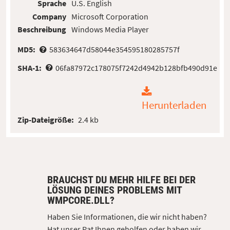
Sprache
U.S. English
Company
Microsoft Corporation
Beschreibung
Windows Media Player
MD5:
583634647d58044e354595180285757f
SHA-1:
06fa87972c178075f7242d4942b128bfb490d91e
Herunterladen
Zip-Dateigröße:
2.4 kb
BRAUCHST DU MEHR HILFE BEI DER
LÖSUNG DEINES PROBLEMS MIT
WMPCORE.DLL?
Haben Sie Informationen, die wir nicht haben?
Hat unser Rat Ihnen geholfen oder haben wir