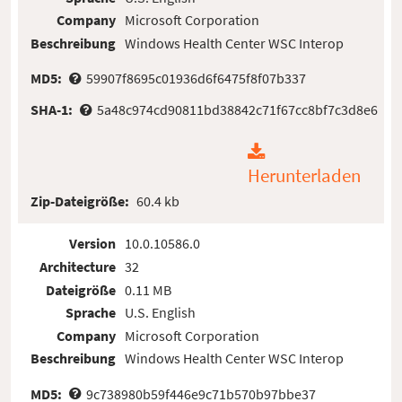
Company
Microsoft Corporation
Beschreibung
Windows Health Center WSC Interop
MD5:
59907f8695c01936d6f6475f8f07b337
SHA-1:
5a48c974cd90811bd38842c71f67cc8bf7c3d8e6
Herunterladen
Zip-Dateigröße:
60.4 kb
Version
10.0.10586.0
Architecture
32
Dateigröße
0.11 MB
Sprache
U.S. English
Company
Microsoft Corporation
Beschreibung
Windows Health Center WSC Interop
MD5:
9c738980b59f446e9c71b570b97bbe37