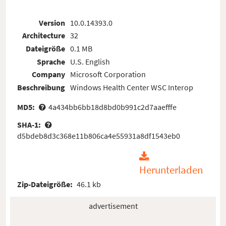
Version
10.0.14393.0
Architecture
32
Dateigröße
0.1 MB
Sprache
U.S. English
Company
Microsoft Corporation
Beschreibung
Windows Health Center WSC Interop
MD5:
4a434bb6bb18d8bd0b991c2d7aaefffe
SHA-1:
d5bdeb8d3c368e11b806ca4e55931a8df1543eb0
Herunterladen
Zip-Dateigröße:
46.1 kb
advertisement