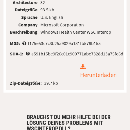
Architecture
32
Dateigröße
93.5 kb
Sprache
U.S. English
Company
Microsoft Corporation
Beschreibung
Windows Health Center WSC Interop
MD5:
f175e53c7c3b25a9029a131fb578b155
SHA-1:
a591b15be9f26c01c900771abe7328d13a75fe6d
Herunterladen
Zip-Dateigröße:
39.7 kb
BRAUCHST DU MEHR HILFE BEI DER
LÖSUNG DEINES PROBLEMS MIT
WSCINTEROP.DLL?