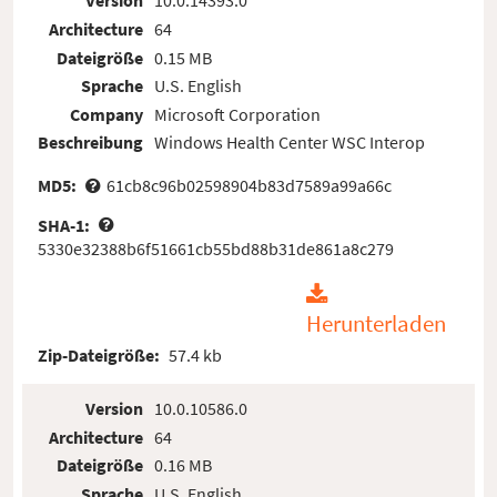
Version
10.0.14393.0
Architecture
64
Dateigröße
0.15 MB
Sprache
U.S. English
Company
Microsoft Corporation
Beschreibung
Windows Health Center WSC Interop
MD5:
61cb8c96b02598904b83d7589a99a66c
SHA-1:
5330e32388b6f51661cb55bd88b31de861a8c279
Herunterladen
Zip-Dateigröße:
57.4 kb
Version
10.0.10586.0
Architecture
64
Dateigröße
0.16 MB
Sprache
U.S. English