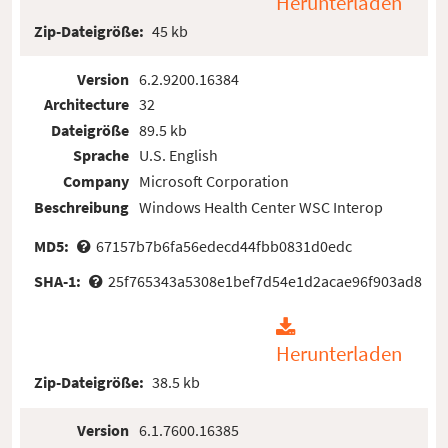
Herunterladen
Zip-Dateigröße:
45 kb
Version
6.2.9200.16384
Architecture
32
Dateigröße
89.5 kb
Sprache
U.S. English
Company
Microsoft Corporation
Beschreibung
Windows Health Center WSC Interop
MD5:
67157b7b6fa56edecd44fbb0831d0edc
SHA-1:
25f765343a5308e1bef7d54e1d2acae96f903ad8
Herunterladen
Zip-Dateigröße:
38.5 kb
Version
6.1.7600.16385