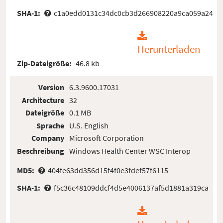
SHA-1:
c1a0edd0131c34dc0cb3d266908220a9ca059a24
Herunterladen
Zip-Dateigröße:
46.8 kb
Version
6.3.9600.17031
Architecture
32
Dateigröße
0.1 MB
Sprache
U.S. English
Company
Microsoft Corporation
Beschreibung
Windows Health Center WSC Interop
MD5:
404fe63dd356d15f4f0e3fdef57f6115
SHA-1:
f5c36c48109ddcf4d5e4006137af5d1881a319ca